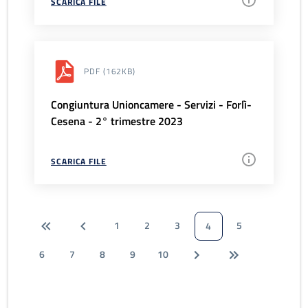
SCARICA FILE
PDF
(162KB)
Congiuntura Unioncamere - Servizi - Forlì-
Cesena - 2° trimestre 2023
SCARICA FILE
1
2
3
5
4
6
7
8
9
10