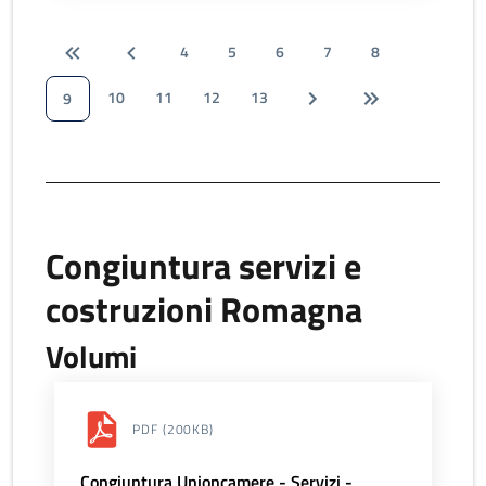
4
5
6
7
8
10
11
12
13
9
Congiuntura servizi e
costruzioni Romagna
Volumi
PDF
(200KB)
Congiuntura Unioncamere - Servizi -