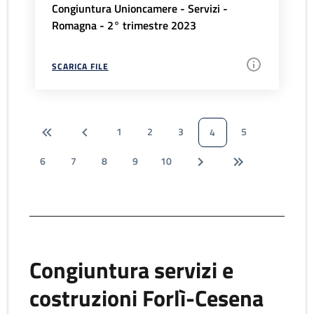
Congiuntura Unioncamere - Servizi -
Romagna - 2° trimestre 2023
SCARICA FILE
1
2
3
5
4
6
7
8
9
10
Congiuntura servizi e
costruzioni Forlì-Cesena