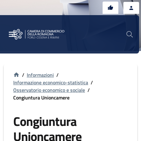
Vai al contenuto principale
Vai al footer
/
Informazioni
/
Informazione economico-statistica
/
Osservatorio economico e sociale
/
Congiuntura Unioncamere
Congiuntura
Unioncamere