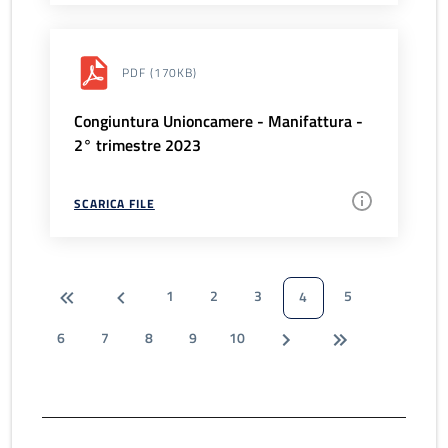
PDF
(170KB)
Congiuntura Unioncamere - Manifattura -
2° trimestre 2023
SCARICA FILE
1
2
3
5
4
6
7
8
9
10