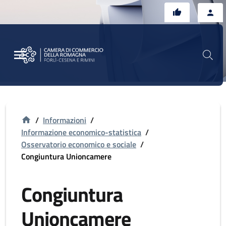
Vai al contenuto principale
Vai al footer
/
Informazioni
/
Informazione economico-statistica
/
Osservatorio economico e sociale
/
Congiuntura Unioncamere
Congiuntura
Unioncamere