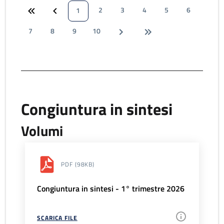
2
3
4
5
6
1
7
8
9
10
Congiuntura in sintesi
Volumi
PDF
(98KB)
Congiuntura in sintesi - 1° trimestre 2026
SCARICA FILE