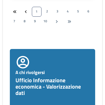
2
3
4
5
6
1
7
8
9
10
A chi rivolgersi
Ufficio Informazione
economica - Valorizzazione
dati