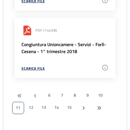
SCARICA FILE
PDF
(144KB)
Congiuntura Unioncamere - Servizi - Forlì-
Cesena - 1° trimestre 2018
SCARICA FILE
6
7
8
9
10
12
13
14
15
11