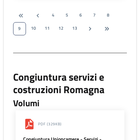
4
5
6
7
8
10
11
12
13
9
Congiuntura servizi e
costruzioni Romagna
Volumi
PDF
(329KB)
Congiuntura Unioncamere - Servizi -