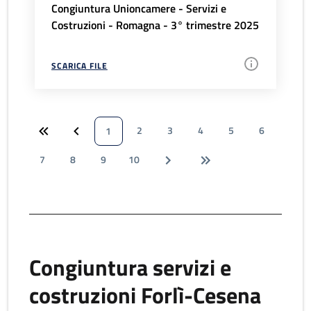
Congiuntura Unioncamere - Servizi e
Costruzioni - Romagna - 3° trimestre 2025
SCARICA FILE
2
3
4
5
6
1
7
8
9
10
Congiuntura servizi e
costruzioni Forlì-Cesena