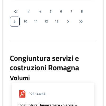
4
5
6
7
8
10
11
12
13
9
Congiuntura servizi e
costruzioni Romagna
Volumi
PDF
(329KB)
Congiuntura Unioncamere - Servizi -