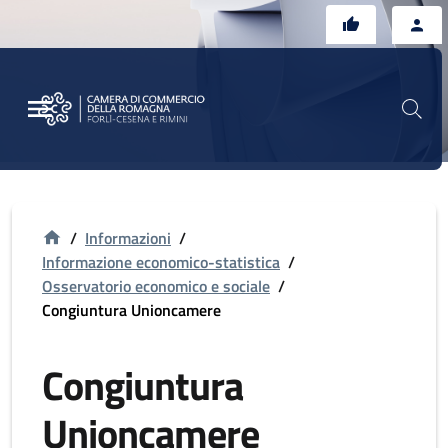
Vai al contenuto principale
Vai al footer
/
Informazioni
/
Informazione economico-statistica
/
Osservatorio economico e sociale
/
Congiuntura Unioncamere
Congiuntura
Unioncamere