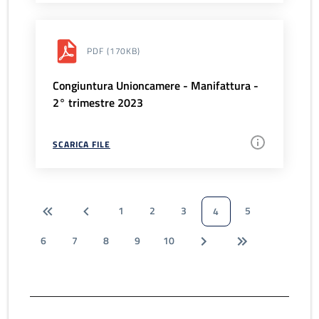
PDF
(170KB)
Congiuntura Unioncamere - Manifattura -
2° trimestre 2023
SCARICA FILE
1
2
3
5
4
6
7
8
9
10