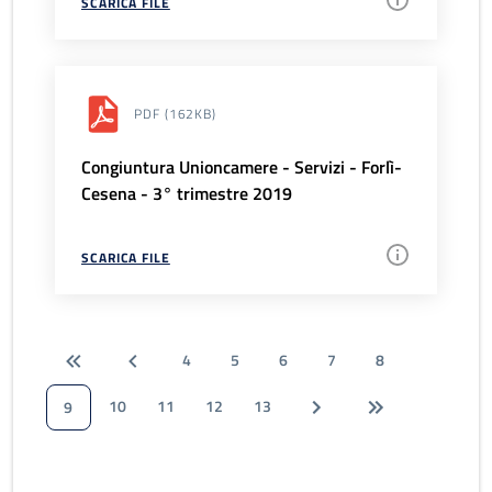
SCARICA FILE
PDF
(162KB)
Congiuntura Unioncamere - Servizi - Forlì-
Cesena - 3° trimestre 2019
SCARICA FILE
4
5
6
7
8
10
11
12
13
9