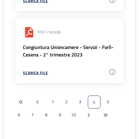
SCARICA FILE
PDF
(162KB)
Congiuntura Unioncamere - Servizi - Forlì-
Cesena - 2° trimestre 2023
SCARICA FILE
1
2
3
5
4
6
7
8
9
10