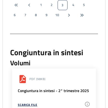
1
2
4
5
3
6
7
8
9
10
Congiuntura in sintesi
Volumi
PDF
(98KB)
Congiuntura in sintesi - 2° trimestre 2025
SCARICA FILE