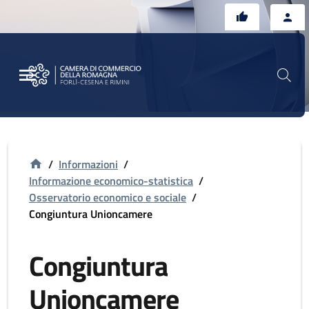
Vai al contenuto principale
Vai al footer
/
Informazioni
/
Informazione economico-statistica
/
Osservatorio economico e sociale
/
Congiuntura Unioncamere
Congiuntura
Unioncamere