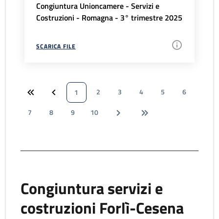
Congiuntura Unioncamere - Servizi e
Costruzioni - Romagna - 3° trimestre 2025
SCARICA FILE
2
3
4
5
6
1
7
8
9
10
Congiuntura servizi e
costruzioni Forlì-Cesena