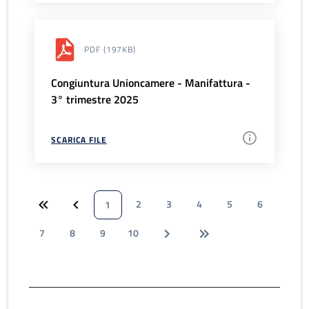
PDF
(197KB)
Congiuntura Unioncamere - Manifattura -
3° trimestre 2025
SCARICA FILE
2
3
4
5
6
1
7
8
9
10