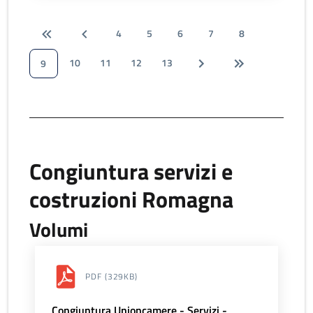
4
5
6
7
8
10
11
12
13
9
Congiuntura servizi e
costruzioni Romagna
Volumi
PDF
(329KB)
Congiuntura Unioncamere - Servizi -