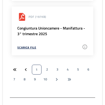
PDF
(197KB)
Congiuntura Unioncamere - Manifattura -
3° trimestre 2025
SCARICA FILE
2
3
4
5
6
1
7
8
9
10