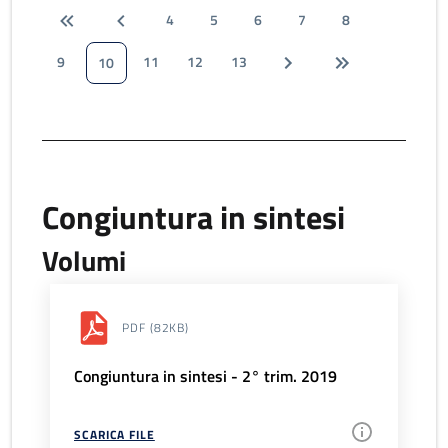
4
5
6
7
8
9
11
12
13
10
Congiuntura in sintesi
Volumi
PDF
(82KB)
Congiuntura in sintesi - 2° trim. 2019
SCARICA FILE