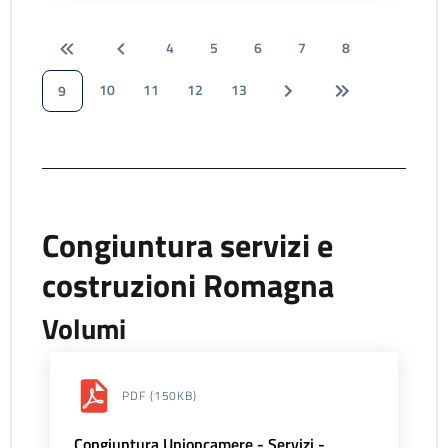
4
5
6
7
8
10
11
12
13
9
Congiuntura servizi e
costruzioni Romagna
Volumi
PDF
(150KB)
Congiuntura Unioncamere - Servizi -