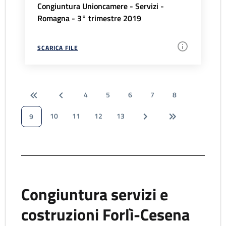
Congiuntura Unioncamere - Servizi -
Romagna - 3° trimestre 2019
SCARICA FILE
4
5
6
7
8
10
11
12
13
9
Congiuntura servizi e
costruzioni Forlì-Cesena