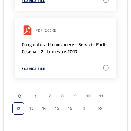
SCARICA FILE
PDF
(265KB)
Congiuntura Unioncamere - Servizi - Forlì-
Cesena - 2° trimestre 2017
SCARICA FILE
7
8
9
10
11
13
14
15
16
12