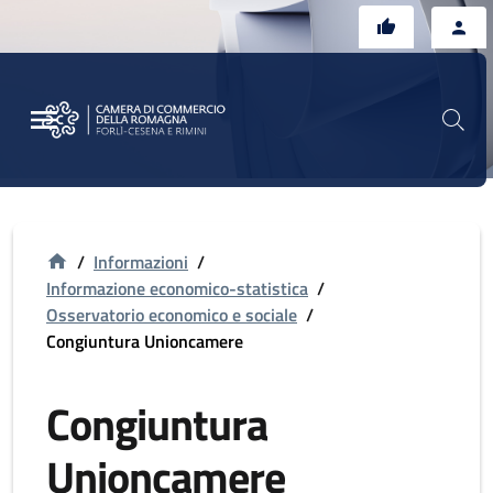
Vai al contenuto principale
Vai al footer
/
Informazioni
/
Informazione economico-statistica
/
Osservatorio economico e sociale
/
Congiuntura Unioncamere
Congiuntura
Unioncamere