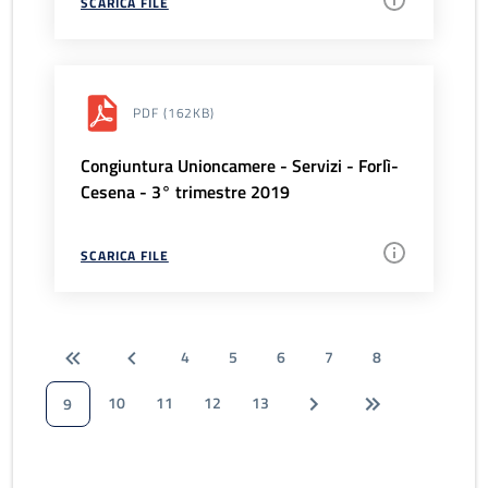
SCARICA FILE
PDF
(162KB)
Congiuntura Unioncamere - Servizi - Forlì-
Cesena - 3° trimestre 2019
SCARICA FILE
4
5
6
7
8
10
11
12
13
9