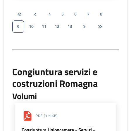
4
5
6
7
8
10
11
12
13
9
Congiuntura servizi e
costruzioni Romagna
Volumi
PDF
(329KB)
Congiuntura Unioncamere - Servizi -