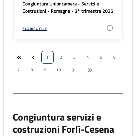
Congiuntura Unioncamere - Servizi e
Costruzioni - Romagna - 3° trimestre 2025
SCARICA FILE
2
3
4
5
6
1
7
8
9
10
Congiuntura servizi e
costruzioni Forlì-Cesena