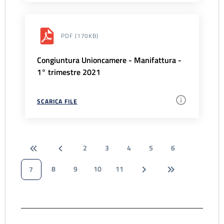
PDF
(170KB)
Congiuntura Unioncamere - Manifattura -
1° trimestre 2021
SCARICA FILE
2
3
4
5
6
8
9
10
11
7