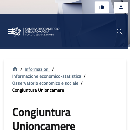
Vai al contenuto principale
Vai al footer
/
Informazioni
/
Informazione economico-statistica
/
Osservatorio economico e sociale
/
Congiuntura Unioncamere
Congiuntura
Unioncamere