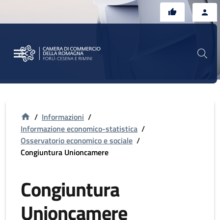
Vai al contenuto principale
Vai al footer
/
Informazioni
/
Informazione economico-statistica
/
Osservatorio economico e sociale
/
Congiuntura Unioncamere
Congiuntura
Unioncamere