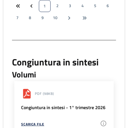
2
3
4
5
6
1
7
8
9
10
Congiuntura in sintesi
Volumi
PDF
(98KB)
Congiuntura in sintesi - 1° trimestre 2026
SCARICA FILE