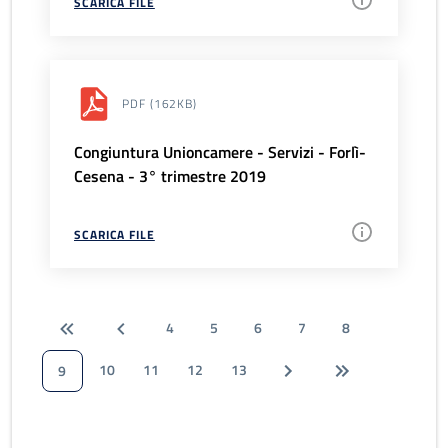
SCARICA FILE
PDF
(162KB)
Congiuntura Unioncamere - Servizi - Forlì-
Cesena - 3° trimestre 2019
SCARICA FILE
4
5
6
7
8
10
11
12
13
9