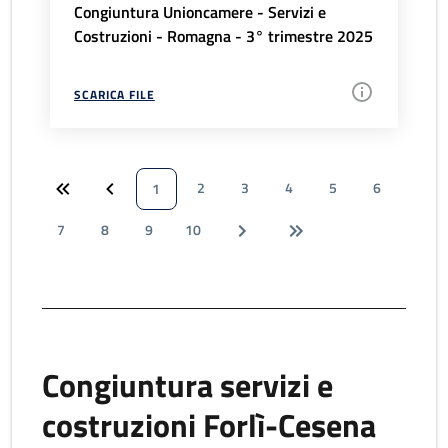
Congiuntura Unioncamere - Servizi e
Costruzioni - Romagna - 3° trimestre 2025
SCARICA FILE
2
3
4
5
6
1
7
8
9
10
Congiuntura servizi e
costruzioni Forlì-Cesena