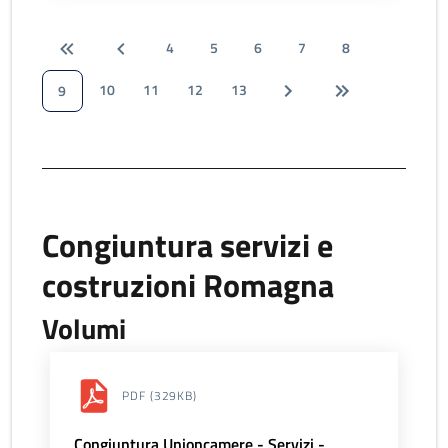
4
5
6
7
8
10
11
12
13
9
Congiuntura servizi e
costruzioni Romagna
Volumi
PDF
(329KB)
Congiuntura Unioncamere - Servizi -