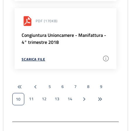
PDF
(170KB)
Congiuntura Unioncamere - Manifattura -
4° trimestre 2018
SCARICA FILE
5
6
7
8
9
11
12
13
14
10