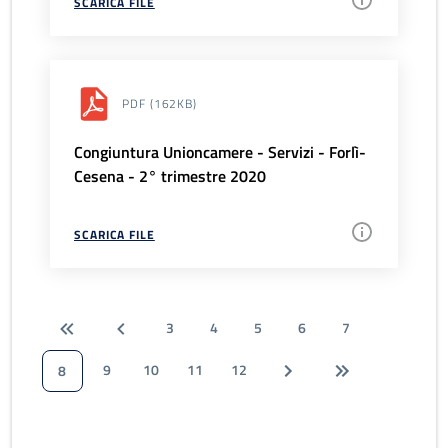
SCARICA FILE
PDF
(162KB)
Congiuntura Unioncamere - Servizi - Forlì-
Cesena - 2° trimestre 2020
SCARICA FILE
3
4
5
6
7
9
10
11
12
8