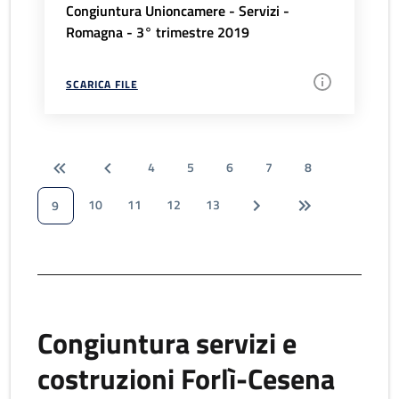
Congiuntura Unioncamere - Servizi -
Romagna - 3° trimestre 2019
SCARICA FILE
4
5
6
7
8
10
11
12
13
9
Congiuntura servizi e
costruzioni Forlì-Cesena