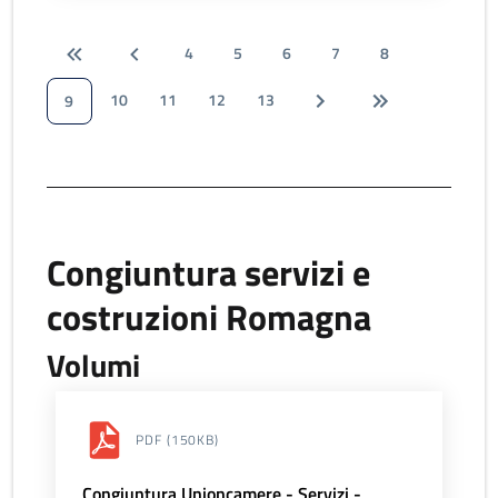
4
5
6
7
8
10
11
12
13
9
Congiuntura servizi e
costruzioni Romagna
Volumi
PDF
(150KB)
Congiuntura Unioncamere - Servizi -