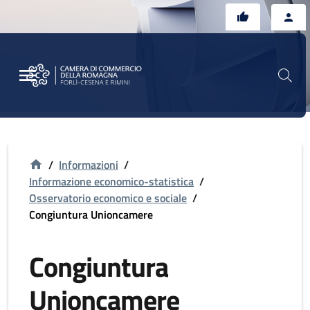
Vai al contenuto principale
Vai al footer
/
Informazioni
/
Informazione economico-statistica
/
Osservatorio economico e sociale
/
Congiuntura Unioncamere
Congiuntura
Unioncamere