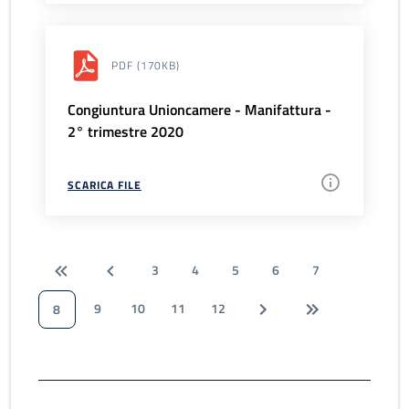
PDF
(170KB)
Congiuntura Unioncamere - Manifattura -
2° trimestre 2020
SCARICA FILE
3
4
5
6
7
9
10
11
12
8