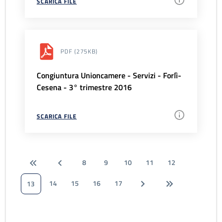
SCARICA FILE
PDF
(275KB)
Congiuntura Unioncamere - Servizi - Forlì-
Cesena - 3° trimestre 2016
SCARICA FILE
8
9
10
11
12
14
15
16
17
13