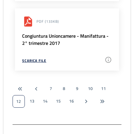
PDF
(133KB)
Congiuntura Unioncamere - Manifattura -
2° trimestre 2017
SCARICA FILE
7
8
9
10
11
13
14
15
16
12