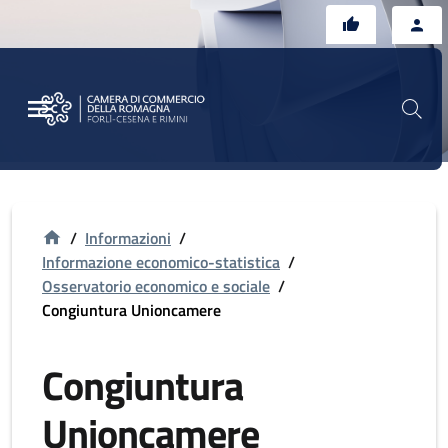
Vai al contenuto principale
Vai al footer
/
Informazioni
/
Informazione economico-statistica
/
Osservatorio economico e sociale
/
Congiuntura Unioncamere
Congiuntura
Unioncamere