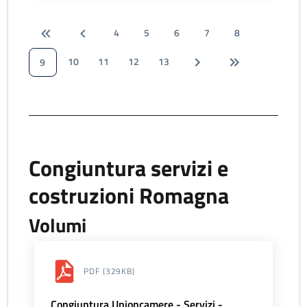
4
5
6
7
8
10
11
12
13
9
Congiuntura servizi e
costruzioni Romagna
Volumi
PDF
(329KB)
Congiuntura Unioncamere - Servizi -