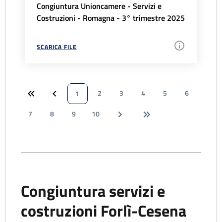
Congiuntura Unioncamere - Servizi e
Costruzioni - Romagna - 3° trimestre 2025
SCARICA FILE
2
3
4
5
6
1
7
8
9
10
Congiuntura servizi e
costruzioni Forlì-Cesena