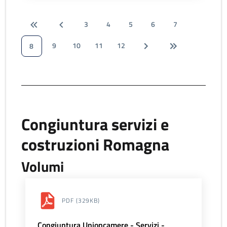
3
4
5
6
7
9
10
11
12
8
Congiuntura servizi e
costruzioni Romagna
Volumi
PDF
(329KB)
Congiuntura Unioncamere - Servizi -