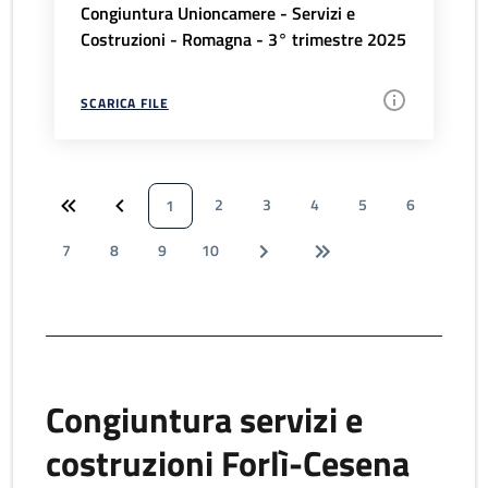
Congiuntura Unioncamere - Servizi e
Costruzioni - Romagna - 3° trimestre 2025
SCARICA FILE
2
3
4
5
6
1
7
8
9
10
Congiuntura servizi e
costruzioni Forlì-Cesena