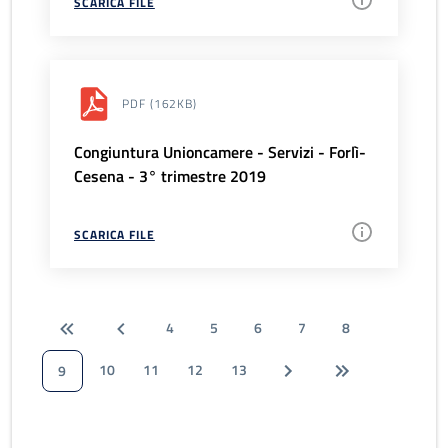
SCARICA FILE
PDF
(162KB)
Congiuntura Unioncamere - Servizi - Forlì-
Cesena - 3° trimestre 2019
SCARICA FILE
4
5
6
7
8
10
11
12
13
9