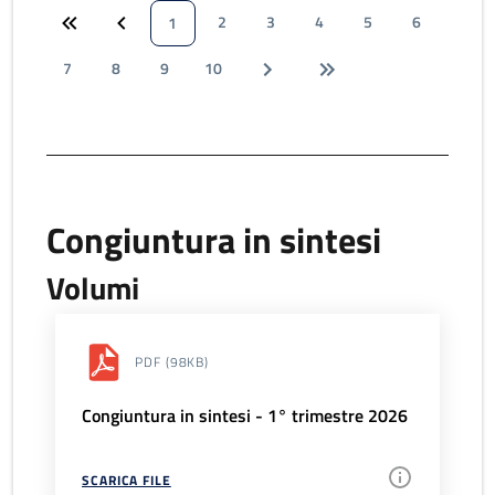
2
3
4
5
6
1
7
8
9
10
Congiuntura in sintesi
Volumi
PDF
(98KB)
Congiuntura in sintesi - 1° trimestre 2026
SCARICA FILE