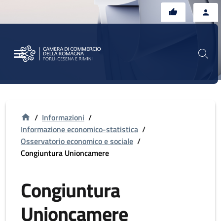
Vai al contenuto principale
Vai al footer
/
Informazioni
/
Informazione economico-statistica
/
Osservatorio economico e sociale
/
Congiuntura Unioncamere
Congiuntura
Unioncamere