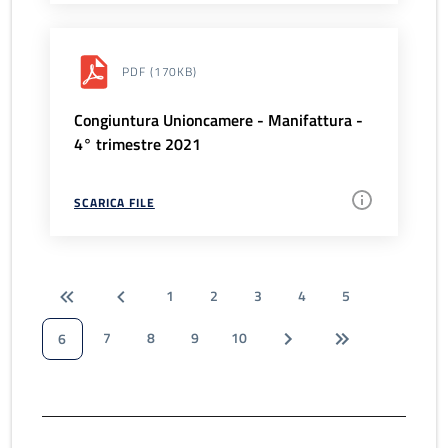
PDF
(170KB)
Congiuntura Unioncamere - Manifattura -
4° trimestre 2021
SCARICA FILE
1
2
3
4
5
7
8
9
10
6