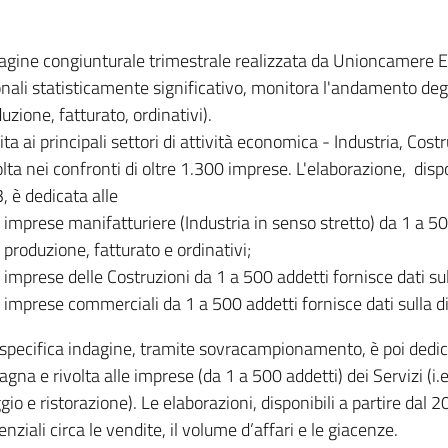
dagine congiunturale trimestrale realizzata da Unioncamere
onali statisticamente significativo, monitora l'andamento degl
uzione, fatturato, ordinativi).
ita ai principali settori di attività economica - Industria, Cos
lta nei confronti di oltre 1.300 imprese. L'elaborazione, disp
, è dedicata alle
imprese manifatturiere (Industria in senso stretto) da 1 a 50
produzione, fatturato e ordinativi;
imprese delle Costruzioni da 1 a 500 addetti fornisce dati s
imprese commerciali da 1 a 500 addetti fornisce dati sulla d
specifica indagine, tramite sovracampionamento, è poi dedicata
na e rivolta alle imprese (da 1 a 500 addetti) dei Servizi (i.
gio e ristorazione). Le elaborazioni, disponibili a partire dal 
nziali circa le vendite, il volume d’affari e le giacenze.