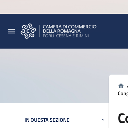
Vai al contenuto principale
Vai al footer
Cong
C
IN QUESTA SEZIONE