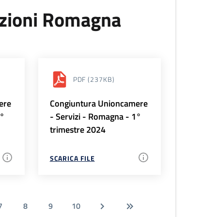
uzioni Romagna
PDF
(237KB)
ere
Congiuntura Unioncamere
2°
- Servizi - Romagna - 1°
trimestre 2024
SCARICA FILE
7
8
9
10