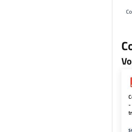
Co
C
Vo
C
-
t
S