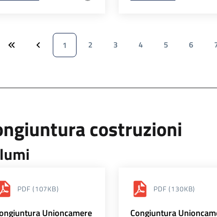
2
3
4
5
6
1
ngiuntura costruzioni
lumi
PDF
(107KB)
PDF
(130KB)
ongiuntura Unioncamere
Congiuntura Unioncam