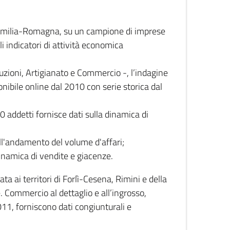
 Emilia-Romagna, su un campione di imprese
i indicatori di attività economica
truzioni, Artigianato e Commercio -, l’indagine
onibile online dal 2010 con serie storica dal
0 addetti fornisce dati sulla dinamica di
ull'andamento del volume d'affari;
inamica di vendite e giacenze.
 ai territori di Forlì-Cesena, Rimini e della
e. Commercio al dettaglio e all’ingrosso,
2011, forniscono dati congiunturali e