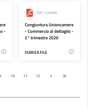
PDF
(126KB)
ere
Congiuntura Unioncamere
io -
- Commercio al dettaglio -
2° trimestre 2020
SCARICA FILE
9
10
11
12