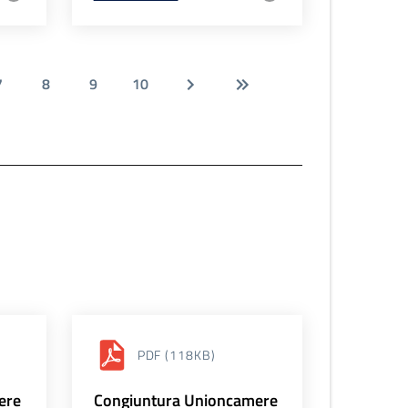
7
8
9
10
PDF
(118KB)
ere
Congiuntura Unioncamere