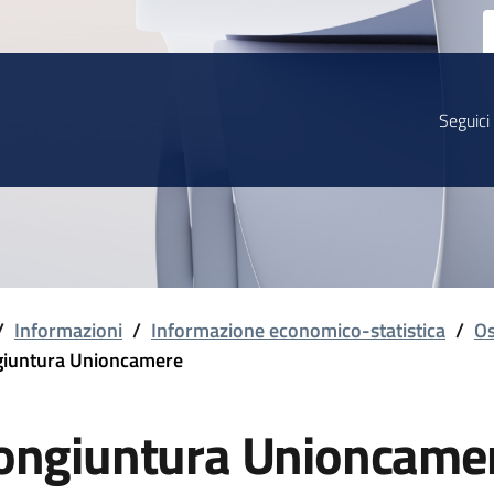
Seguici
/
Informazioni
/
Informazione economico-statistica
/
Os
iuntura Unioncamere
ongiuntura Unioncame