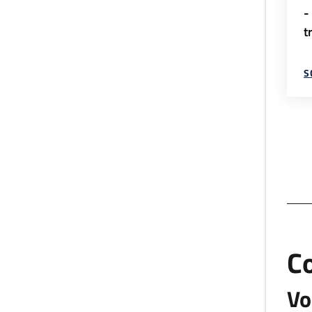
-
t
S
C
Vo