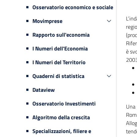
Osservatorio economico e sociale
L’in
Movimprese
regi
Rapporto sull'economia
(prod
Rifer
I Numeri dell'Economia
è svo
2003
I Numeri del Territorio
Quaderni di statistica
Dataview
Osservatorio Investimenti
Una 
Romag
Algoritmo della crescita
Allog
Specializzazioni, filiere e
tende