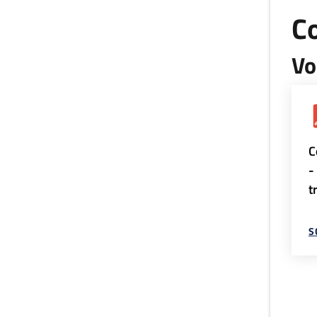
Co
Vo
C
-
t
S