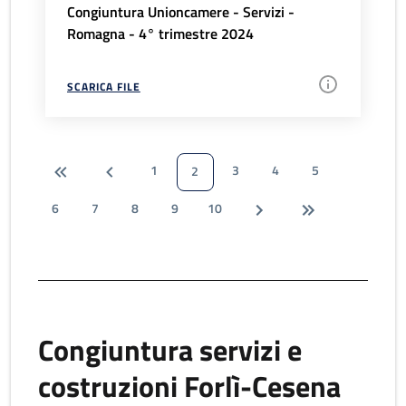
Congiuntura Unioncamere - Servizi -
Romagna - 4° trimestre 2024
SCARICA FILE
1
3
4
5
2
6
7
8
9
10
Congiuntura servizi e
costruzioni Forlì-Cesena