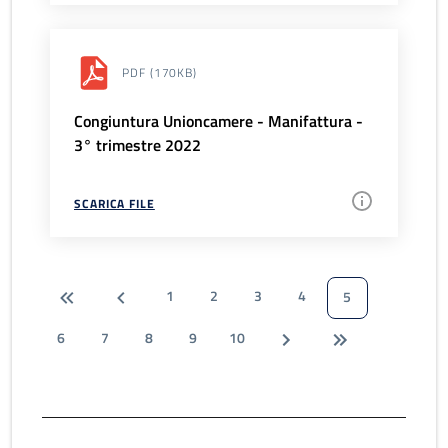
PDF
(170KB)
Congiuntura Unioncamere - Manifattura -
3° trimestre 2022
SCARICA FILE
1
2
3
4
5
6
7
8
9
10