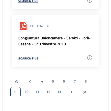
SCARICA FILE
PDF
(162KB)
Congiuntura Unioncamere - Servizi - Forlì-
Cesena - 3° trimestre 2019
SCARICA FILE
4
5
6
7
8
10
11
12
13
9