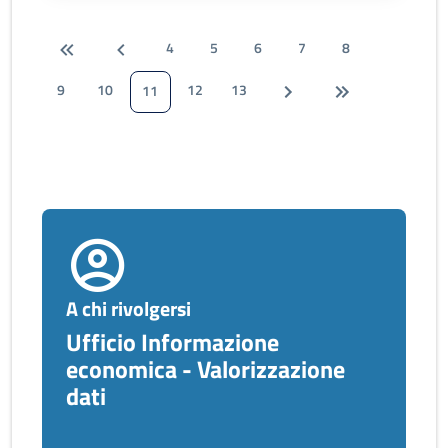
4
5
6
7
8
9
10
12
13
11
A chi rivolgersi
Ufficio Informazione
economica - Valorizzazione
dati