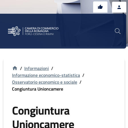
Vai al contenuto principale
Vai al footer
/
Informazioni
/
Informazione economico-statistica
/
Osservatorio economico e sociale
/
Congiuntura Unioncamere
Congiuntura
Unioncamere