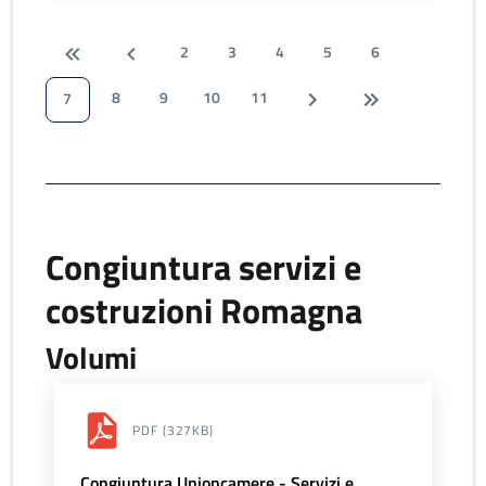
2
3
4
5
6
8
9
10
11
7
Congiuntura servizi e
costruzioni Romagna
Volumi
PDF
(327KB)
Congiuntura Unioncamere - Servizi e