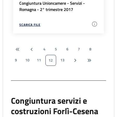
Congiuntura Unioncamere - Servizi -
Romagna - 2° trimestre 2017
SCARICA FILE
4
5
6
7
8
9
10
11
13
12
Congiuntura servizi e
costruzioni Forlì-Cesena