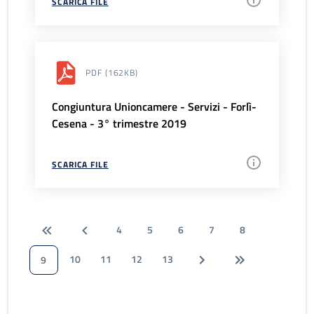
SCARICA FILE
PDF
(162KB)
Congiuntura Unioncamere - Servizi - Forlì-
Cesena - 3° trimestre 2019
SCARICA FILE
4
5
6
7
8
10
11
12
13
9