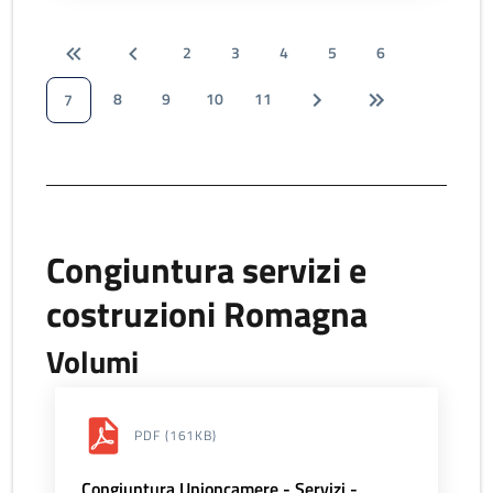
2
3
4
5
6
8
9
10
11
7
Congiuntura servizi e
costruzioni Romagna
Volumi
PDF
(161KB)
Congiuntura Unioncamere - Servizi -