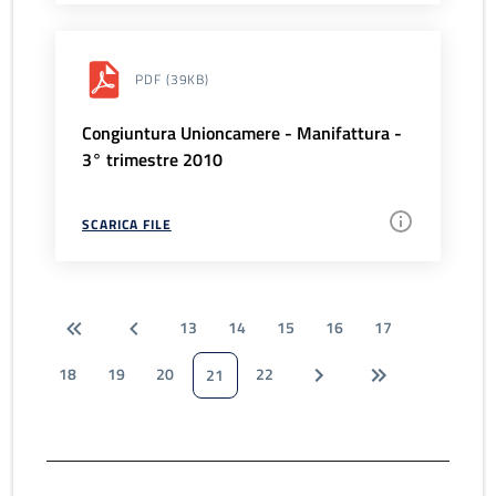
PDF
(39KB)
Congiuntura Unioncamere - Manifattura -
3° trimestre 2010
SCARICA FILE
13
14
15
16
17
18
19
20
22
21