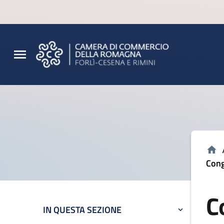
Vai al contenuto principale
Vai al footer
Cong
C
IN QUESTA SEZIONE