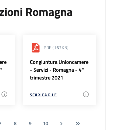
uzioni Romagna
PDF
(167KB)
ere
Congiuntura Unioncamere
1°
- Servizi - Romagna - 4°
trimestre 2021
SCARICA FILE
7
8
9
10