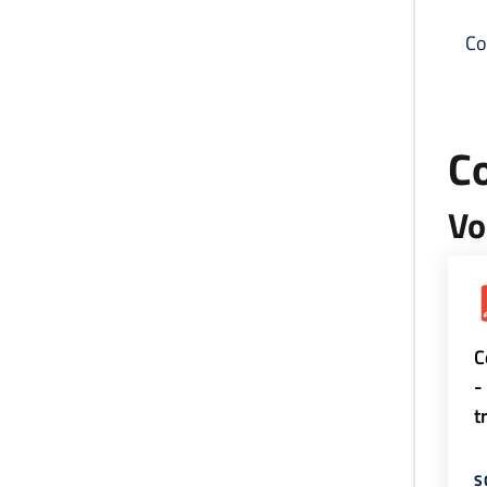
Co
C
Vo
C
-
t
S