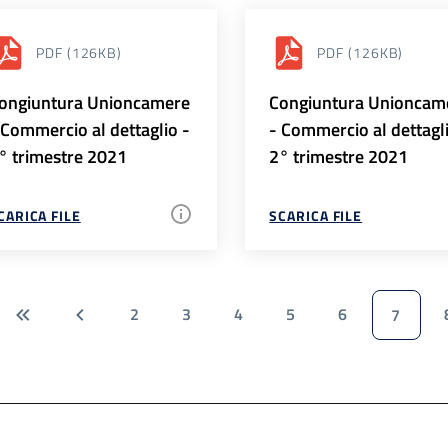
PDF
(126KB)
PDF
(126KB)
ongiuntura Unioncamere
Congiuntura Unioncam
 Commercio al dettaglio -
- Commercio al dettagl
° trimestre 2021
2° trimestre 2021
CARICA FILE
SCARICA FILE
2
3
4
5
6
7