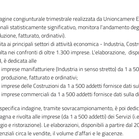
dagine congiunturale trimestrale realizzata da Unioncamere
onali statisticamente significativo, monitora l'andamento degl
uzione, fatturato, ordinativi).
ita ai principali settori di attività economica - Industria, Cos
lta nei confronti di oltre 1.300 imprese. L'elaborazione, disp
, è dedicata alle
imprese manifatturiere (Industria in senso stretto) da 1 a 50
produzione, fatturato e ordinativi;
imprese delle Costruzioni da 1 a 500 addetti fornisce dati s
imprese commerciali da 1 a 500 addetti fornisce dati sulla d
specifica indagine, tramite sovracampionamento, è poi dedicata
na e rivolta alle imprese (da 1 a 500 addetti) dei Servizi (i.
gio e ristorazione). Le elaborazioni, disponibili a partire dal 
nziali circa le vendite, il volume d’affari e le giacenze.