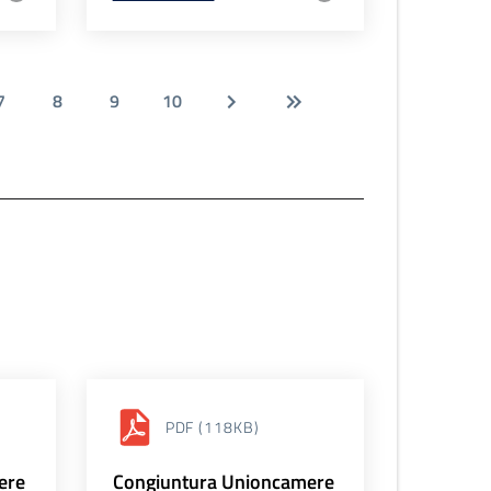
7
8
9
10
PDF
(118KB)
ere
Congiuntura Unioncamere