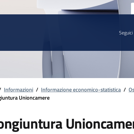
Seguici
/
Informazioni
/
Informazione economico-statistica
/
Os
iuntura Unioncamere
ongiuntura Unioncame