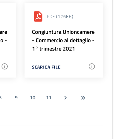
PDF
(126KB)
ere
Congiuntura Unioncamere
io -
- Commercio al dettaglio -
1° trimestre 2021
SCARICA FILE
8
9
10
11