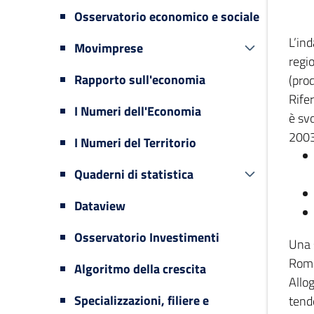
Osservatorio economico e sociale
L’in
Movimprese
regi
Rapporto sull'economia
(prod
Rifer
I Numeri dell'Economia
è svo
2003
I Numeri del Territorio
Quaderni di statistica
Dataview
Osservatorio Investimenti
Una 
Romag
Algoritmo della crescita
Allog
Specializzazioni, filiere e
tende