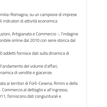
 Emilia-Romagna, su un campione di imprese
i indicatori di attività economica
truzioni, Artigianato e Commercio -, l’indagine
onibile online dal 2010 con serie storica dal
0 addetti fornisce dati sulla dinamica di
ull'andamento del volume d'affari;
inamica di vendite e giacenze.
 ai territori di Forlì-Cesena, Rimini e della
e. Commercio al dettaglio e all’ingrosso,
2011, forniscono dati congiunturali e