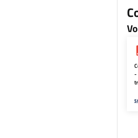
Co
Vo
C
-
t
S