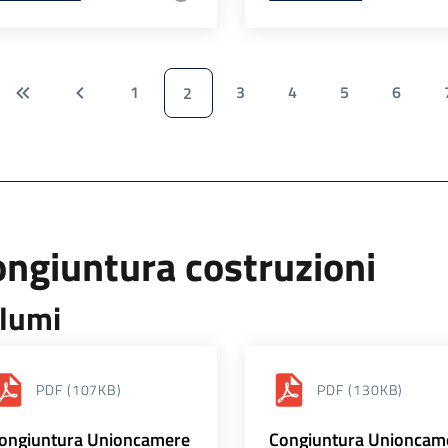
1
3
4
5
6
2
ngiuntura costruzioni
lumi
PDF
(107KB)
PDF
(130KB)
ongiuntura Unioncamere
Congiuntura Unioncam