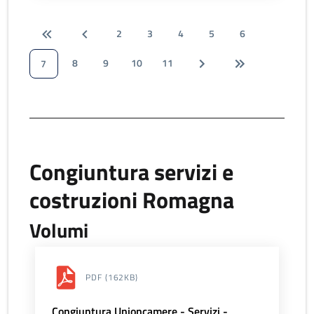
2
3
4
5
6
8
9
10
11
7
Congiuntura servizi e
costruzioni Romagna
Volumi
PDF
(162KB)
Congiuntura Unioncamere - Servizi -