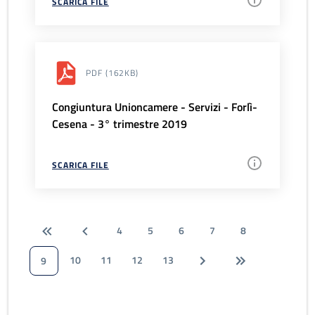
SCARICA FILE
PDF
(162KB)
Congiuntura Unioncamere - Servizi - Forlì-
Cesena - 3° trimestre 2019
SCARICA FILE
4
5
6
7
8
10
11
12
13
9