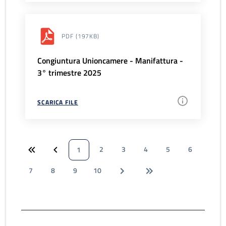
PDF
(197KB)
Congiuntura Unioncamere - Manifattura -
3° trimestre 2025
SCARICA FILE
2
3
4
5
6
1
7
8
9
10