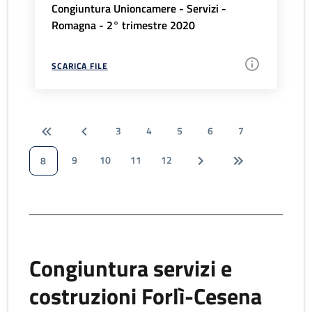
Congiuntura Unioncamere - Servizi -
Romagna - 2° trimestre 2020
SCARICA FILE
3
4
5
6
7
9
10
11
12
8
Congiuntura servizi e
costruzioni Forlì-Cesena