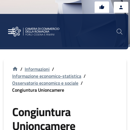
Vai al contenuto principale
Vai al footer
/
Informazioni
/
Informazione economico-statistica
/
Osservatorio economico e sociale
/
Congiuntura Unioncamere
Congiuntura
Unioncamere