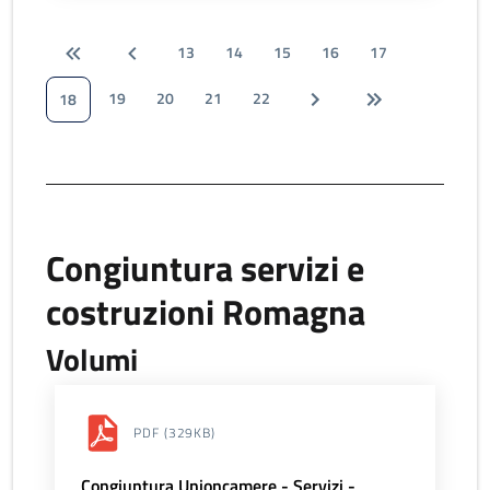
13
14
15
16
17
19
20
21
22
18
Congiuntura servizi e
costruzioni Romagna
Volumi
PDF
(329KB)
Congiuntura Unioncamere - Servizi -