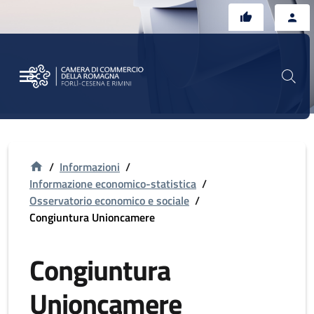
Vai al contenuto principale
Vai al footer
/
Informazioni
/
Informazione economico-statistica
/
Osservatorio economico e sociale
/
Congiuntura Unioncamere
Congiuntura
Unioncamere