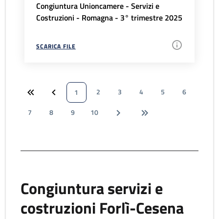
Congiuntura Unioncamere - Servizi e
Costruzioni - Romagna - 3° trimestre 2025
SCARICA FILE
2
3
4
5
6
1
7
8
9
10
Congiuntura servizi e
costruzioni Forlì-Cesena