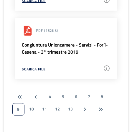
SCARICA FILE
PDF
(162KB)
Congiuntura Unioncamere - Servizi - Forlì-
Cesena - 3° trimestre 2019
SCARICA FILE
4
5
6
7
8
10
11
12
13
9