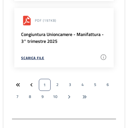
PDF
(197KB)
Congiuntura Unioncamere - Manifattura -
3° trimestre 2025
SCARICA FILE
2
3
4
5
6
1
7
8
9
10