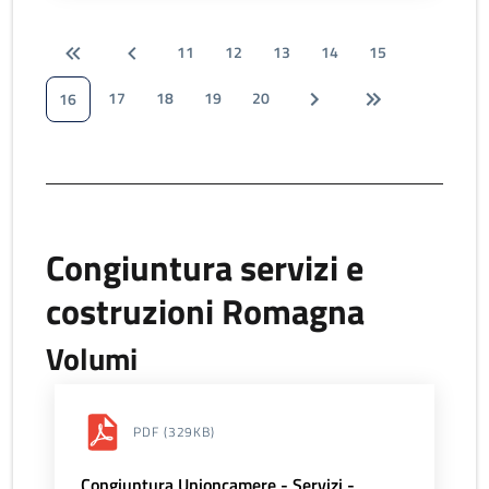
11
12
13
14
15
17
18
19
20
16
Congiuntura servizi e
costruzioni Romagna
Volumi
PDF
(329KB)
Congiuntura Unioncamere - Servizi -