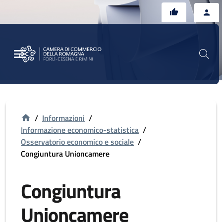
Vai al contenuto principale
Vai al footer
/
Informazioni
/
Informazione economico-statistica
/
Osservatorio economico e sociale
/
Congiuntura Unioncamere
Congiuntura
Unioncamere