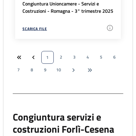
Congiuntura Unioncamere - Servizi e
Costruzioni - Romagna - 3° trimestre 2025
SCARICA FILE
2
3
4
5
6
1
7
8
9
10
Congiuntura servizi e
costruzioni Forlì-Cesena