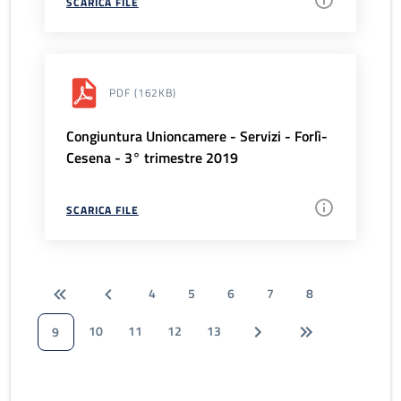
SCARICA FILE
PDF
(162KB)
Congiuntura Unioncamere - Servizi - Forlì-
Cesena - 3° trimestre 2019
SCARICA FILE
4
5
6
7
8
10
11
12
13
9