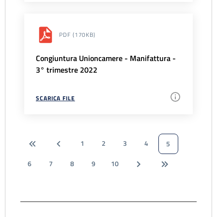
PDF
(170KB)
Congiuntura Unioncamere - Manifattura -
3° trimestre 2022
SCARICA FILE
1
2
3
4
5
6
7
8
9
10