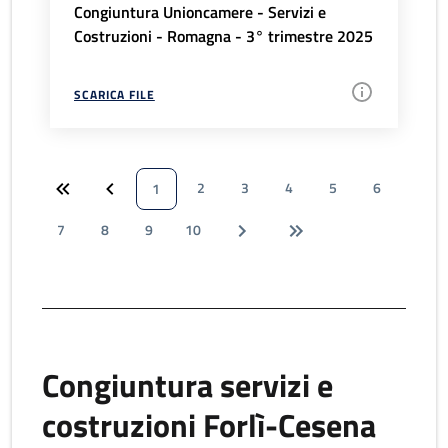
Congiuntura Unioncamere - Servizi e
Costruzioni - Romagna - 3° trimestre 2025
SCARICA FILE
2
3
4
5
6
1
7
8
9
10
Congiuntura servizi e
costruzioni Forlì-Cesena