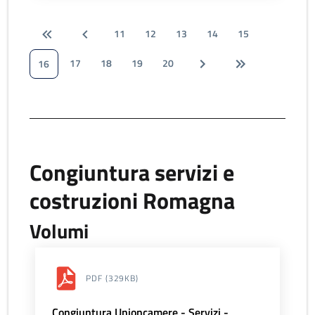
11
12
13
14
15
17
18
19
20
16
Congiuntura servizi e
costruzioni Romagna
Volumi
PDF
(329KB)
Congiuntura Unioncamere - Servizi -