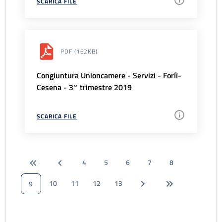
SCARICA FILE
PDF
(162KB)
Congiuntura Unioncamere - Servizi - Forlì-
Cesena - 3° trimestre 2019
SCARICA FILE
4
5
6
7
8
10
11
12
13
9