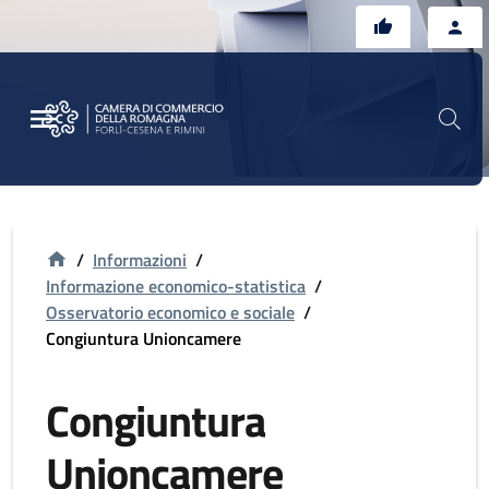
Vai al contenuto principale
Vai al footer
/
Informazioni
/
Informazione economico-statistica
/
Osservatorio economico e sociale
/
Congiuntura Unioncamere
Congiuntura
Unioncamere