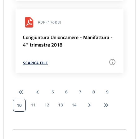
PDF
(170KB)
Congiuntura Unioncamere - Manifattura -
4° trimestre 2018
SCARICA FILE
5
6
7
8
9
11
12
13
14
10