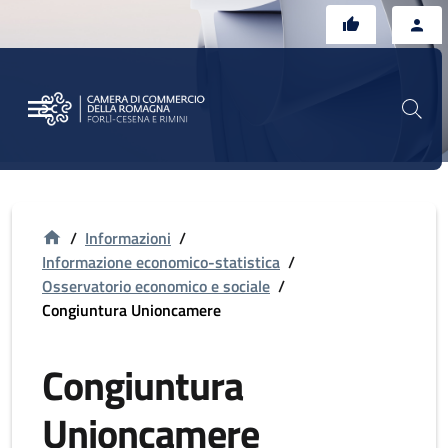
Vai al contenuto principale
Vai al footer
/
Informazioni
/
Informazione economico-statistica
/
Osservatorio economico e sociale
/
Congiuntura Unioncamere
Congiuntura
Unioncamere