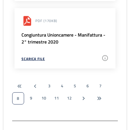
PDF
(170KB)
Congiuntura Unioncamere - Manifattura -
2° trimestre 2020
SCARICA FILE
3
4
5
6
7
9
10
11
12
8