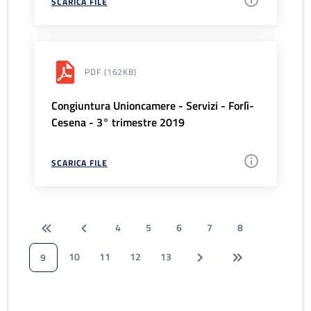
SCARICA FILE
PDF
(162KB)
Congiuntura Unioncamere - Servizi - Forlì-
Cesena - 3° trimestre 2019
SCARICA FILE
4
5
6
7
8
10
11
12
13
9