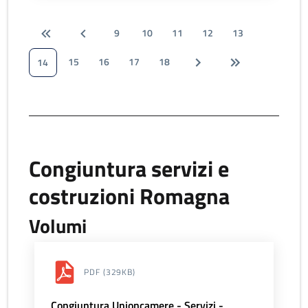
9
10
11
12
13
15
16
17
18
14
Congiuntura servizi e
costruzioni Romagna
Volumi
PDF
(329KB)
Congiuntura Unioncamere - Servizi -