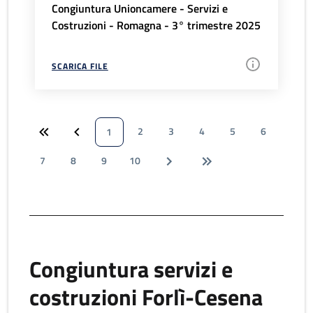
Congiuntura Unioncamere - Servizi e
Costruzioni - Romagna - 3° trimestre 2025
SCARICA FILE
2
3
4
5
6
1
7
8
9
10
Congiuntura servizi e
costruzioni Forlì-Cesena