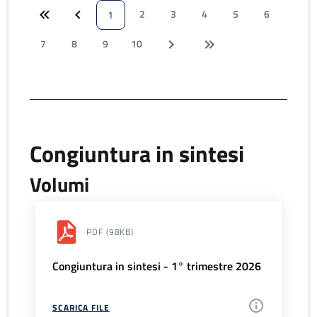
2
3
4
5
6
1
7
8
9
10
Congiuntura in sintesi
Volumi
PDF
(98KB)
Congiuntura in sintesi - 1° trimestre 2026
SCARICA FILE