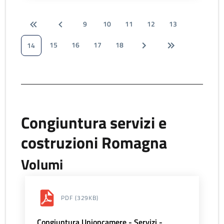
9
10
11
12
13
15
16
17
18
14
Congiuntura servizi e
costruzioni Romagna
Volumi
PDF
(329KB)
Congiuntura Unioncamere - Servizi -