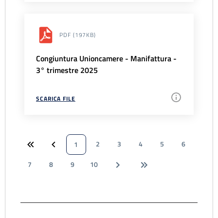
PDF
(197KB)
Congiuntura Unioncamere - Manifattura -
3° trimestre 2025
SCARICA FILE
2
3
4
5
6
1
7
8
9
10