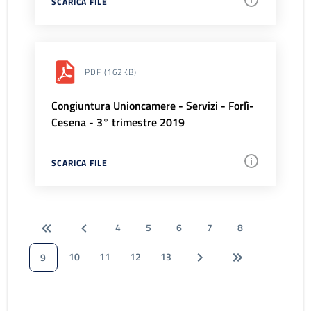
SCARICA FILE
PDF
(162KB)
Congiuntura Unioncamere - Servizi - Forlì-
Cesena - 3° trimestre 2019
SCARICA FILE
4
5
6
7
8
10
11
12
13
9