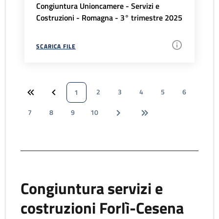
Congiuntura Unioncamere - Servizi e
Costruzioni - Romagna - 3° trimestre 2025
SCARICA FILE
2
3
4
5
6
1
7
8
9
10
Congiuntura servizi e
costruzioni Forlì-Cesena