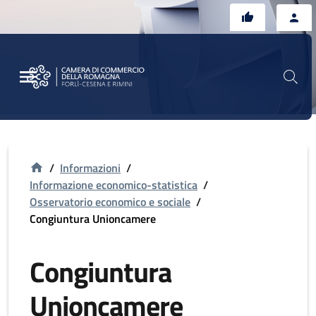
Vai al contenuto principale
Vai al footer
/
Informazioni
/
Informazione economico-statistica
/
Osservatorio economico e sociale
/
Congiuntura Unioncamere
Congiuntura
Unioncamere