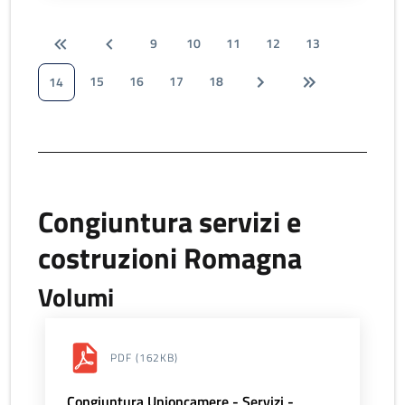
9
10
11
12
13
15
16
17
18
14
Congiuntura servizi e
costruzioni Romagna
Volumi
PDF
(162KB)
Congiuntura Unioncamere - Servizi -