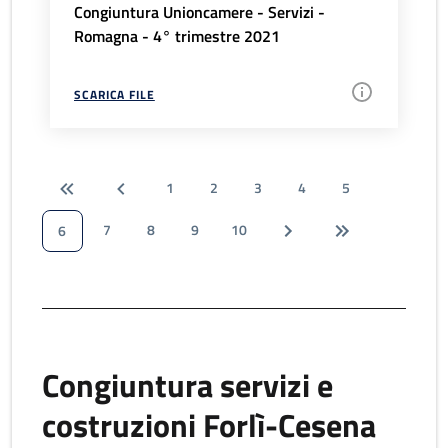
Congiuntura Unioncamere - Servizi -
Romagna - 4° trimestre 2021
SCARICA FILE
1
2
3
4
5
7
8
9
10
6
Congiuntura servizi e
costruzioni Forlì-Cesena