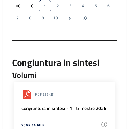
2
3
4
5
6
1
7
8
9
10
Congiuntura in sintesi
Volumi
PDF
(98KB)
Congiuntura in sintesi - 1° trimestre 2026
SCARICA FILE