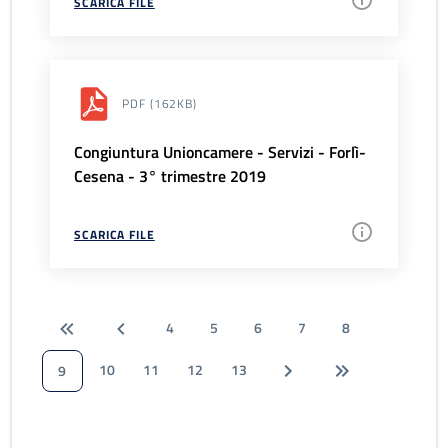
SCARICA FILE
PDF
(162KB)
Congiuntura Unioncamere - Servizi - Forlì-
Cesena - 3° trimestre 2019
SCARICA FILE
4
5
6
7
8
10
11
12
13
9