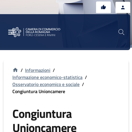
Vai al contenuto principale
Vai al footer
/
Informazioni
/
Informazione economico-statistica
/
Osservatorio economico e sociale
/
Congiuntura Unioncamere
Congiuntura
Unioncamere