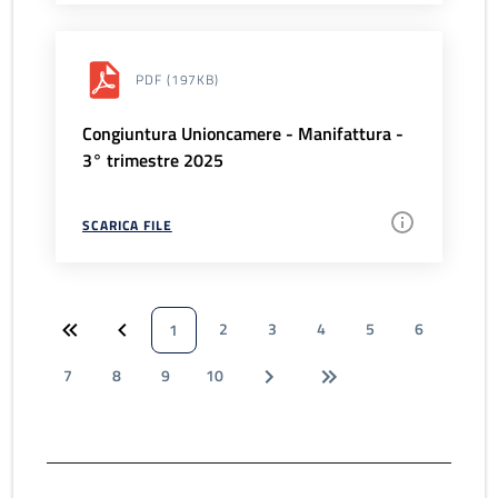
PDF
(197KB)
Congiuntura Unioncamere - Manifattura -
3° trimestre 2025
SCARICA FILE
2
3
4
5
6
1
7
8
9
10