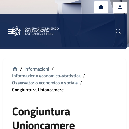
Vai al contenuto principale
Vai al footer
/
Informazioni
/
Informazione economico-statistica
/
Osservatorio economico e sociale
/
Congiuntura Unioncamere
Congiuntura
Unioncamere