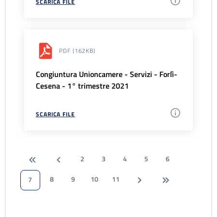
SCARICA FILE
PDF
(162KB)
Congiuntura Unioncamere - Servizi - Forlì-
Cesena - 1° trimestre 2021
SCARICA FILE
2
3
4
5
6
8
9
10
11
7