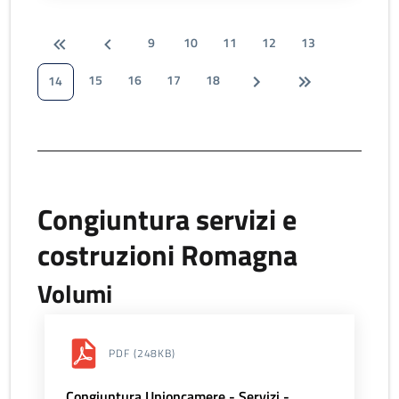
9
10
11
12
13
15
16
17
18
14
Congiuntura servizi e
costruzioni Romagna
Volumi
PDF
(248KB)
Congiuntura Unioncamere - Servizi -