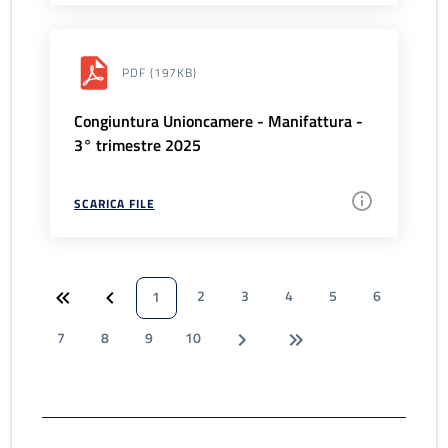
PDF
(197KB)
Congiuntura Unioncamere - Manifattura -
3° trimestre 2025
SCARICA FILE
2
3
4
5
6
1
7
8
9
10