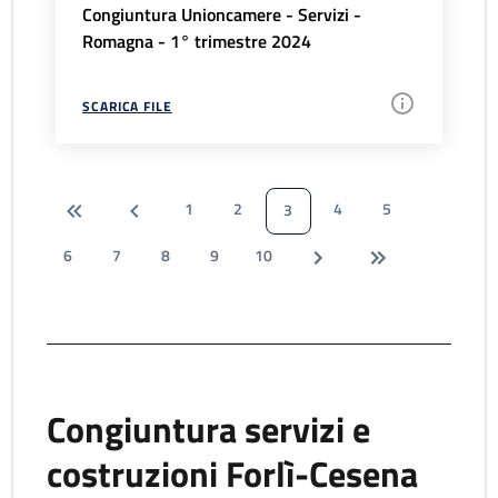
Congiuntura Unioncamere - Servizi -
Romagna - 1° trimestre 2024
SCARICA FILE
1
2
4
5
3
6
7
8
9
10
Congiuntura servizi e
costruzioni Forlì-Cesena