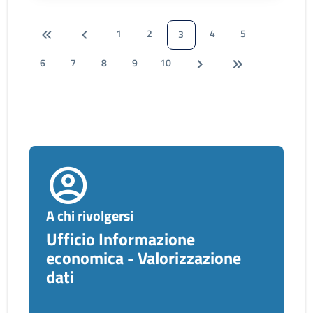
1
2
4
5
3
6
7
8
9
10
A chi rivolgersi
Ufficio Informazione
economica - Valorizzazione
dati