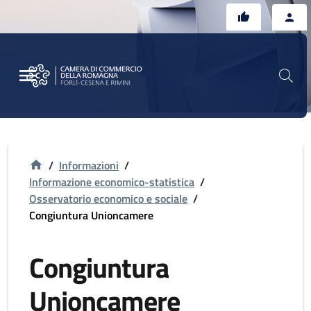
Vai al contenuto principale
Vai al footer
/
Informazioni
/
Informazione economico-statistica
/
Osservatorio economico e sociale
/
Congiuntura Unioncamere
Congiuntura
Unioncamere