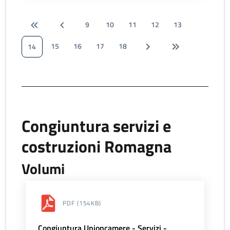
9
10
11
12
13
15
16
17
18
14
Congiuntura servizi e
costruzioni Romagna
Volumi
PDF
(154KB)
Congiuntura Unioncamere - Servizi -