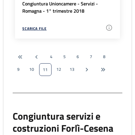
Congiuntura Unioncamere - Servizi -
Romagna - 1° trimestre 2018
SCARICA FILE
4
5
6
7
8
9
10
12
13
11
Congiuntura servizi e
costruzioni Forlì-Cesena