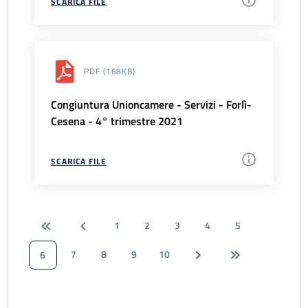
SCARICA FILE
PDF
(168KB)
Congiuntura Unioncamere - Servizi - Forlì-
Cesena - 4° trimestre 2021
SCARICA FILE
1
2
3
4
5
7
8
9
10
6