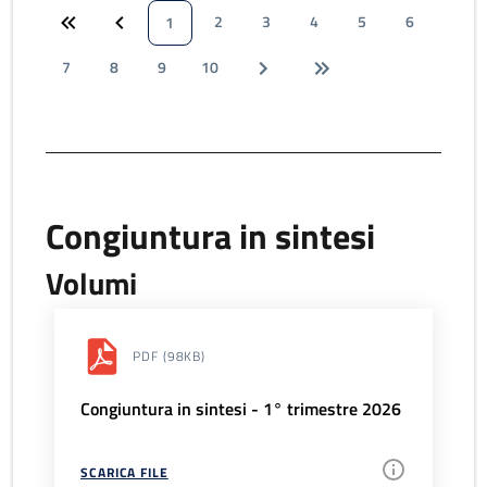
2
3
4
5
6
1
7
8
9
10
Congiuntura in sintesi
Volumi
PDF
(98KB)
Congiuntura in sintesi - 1° trimestre 2026
SCARICA FILE