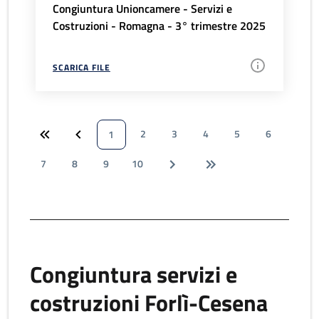
Congiuntura Unioncamere - Servizi e
Costruzioni - Romagna - 3° trimestre 2025
SCARICA FILE
2
3
4
5
6
1
7
8
9
10
Congiuntura servizi e
costruzioni Forlì-Cesena