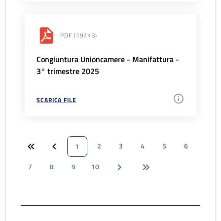
PDF
(197KB)
Congiuntura Unioncamere - Manifattura -
3° trimestre 2025
SCARICA FILE
2
3
4
5
6
1
7
8
9
10