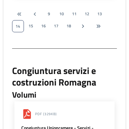
9
10
11
12
13
15
16
17
18
14
Congiuntura servizi e
costruzioni Romagna
Volumi
PDF
(329KB)
Congiuntura Unioncamere - Servizi -