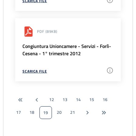
SCARICA FILE
PDF
(89KB)
Congiuntura Unioncamere - Servizi - Forlì-
Cesena - 1° trimestre 2012
SCARICA FILE
12
13
14
15
16
17
18
20
21
19