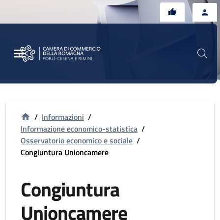
Vai al contenuto principale
Vai al footer
/
Informazioni
/
Informazione economico-statistica
/
Osservatorio economico e sociale
/
Congiuntura Unioncamere
Congiuntura
Unioncamere