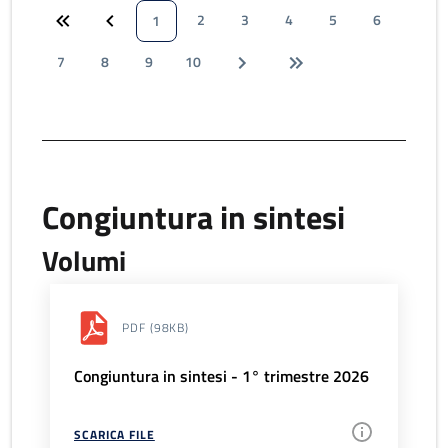
2
3
4
5
6
1
7
8
9
10
Congiuntura in sintesi
Volumi
PDF
(98KB)
Congiuntura in sintesi - 1° trimestre 2026
SCARICA FILE