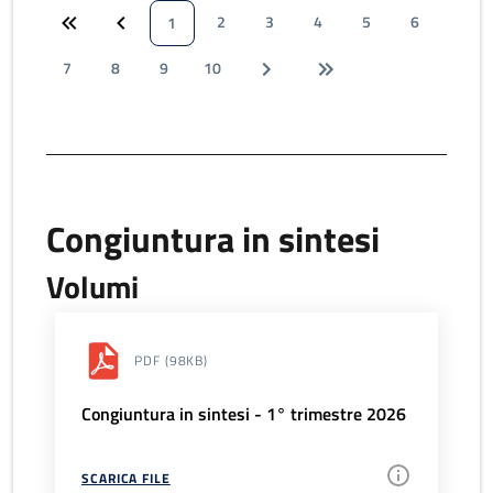
2
3
4
5
6
1
7
8
9
10
Congiuntura in sintesi
Volumi
PDF
(98KB)
Congiuntura in sintesi - 1° trimestre 2026
SCARICA FILE