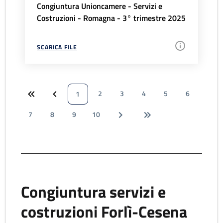
Congiuntura Unioncamere - Servizi e
Costruzioni - Romagna - 3° trimestre 2025
SCARICA FILE
2
3
4
5
6
1
7
8
9
10
Congiuntura servizi e
costruzioni Forlì-Cesena