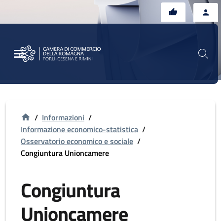
Vai al contenuto principale
Vai al footer
/
Informazioni
/
Informazione economico-statistica
/
Osservatorio economico e sociale
/
Congiuntura Unioncamere
Congiuntura
Unioncamere