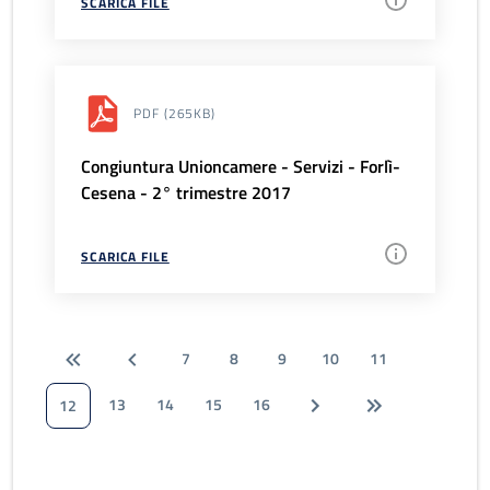
SCARICA FILE
PDF
(265KB)
Congiuntura Unioncamere - Servizi - Forlì-
Cesena - 2° trimestre 2017
SCARICA FILE
7
8
9
10
11
13
14
15
16
12