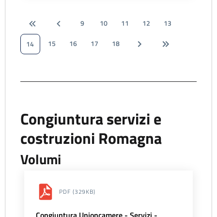
9
10
11
12
13
15
16
17
18
14
Congiuntura servizi e
costruzioni Romagna
Volumi
PDF
(329KB)
Congiuntura Unioncamere - Servizi -