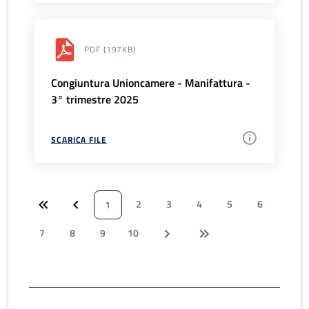
PDF
(197KB)
Congiuntura Unioncamere - Manifattura -
3° trimestre 2025
SCARICA FILE
2
3
4
5
6
1
7
8
9
10