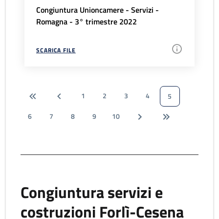
Congiuntura Unioncamere - Servizi -
Romagna - 3° trimestre 2022
SCARICA FILE
1
2
3
4
5
6
7
8
9
10
Congiuntura servizi e
costruzioni Forlì-Cesena