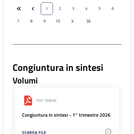
2
3
4
5
6
1
7
8
9
10
Congiuntura in sintesi
Volumi
PDF
(98KB)
Congiuntura in sintesi - 1° trimestre 2026
SCARICA FILE