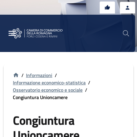
Vai al contenuto principale
Vai al footer
/
Informazioni
/
Informazione economico-statistica
/
Osservatorio economico e sociale
/
Congiuntura Unioncamere
Congiuntura
Unioncamere