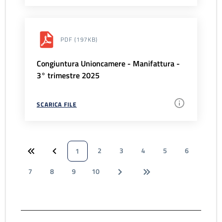
PDF
(197KB)
Congiuntura Unioncamere - Manifattura -
3° trimestre 2025
SCARICA FILE
2
3
4
5
6
1
7
8
9
10