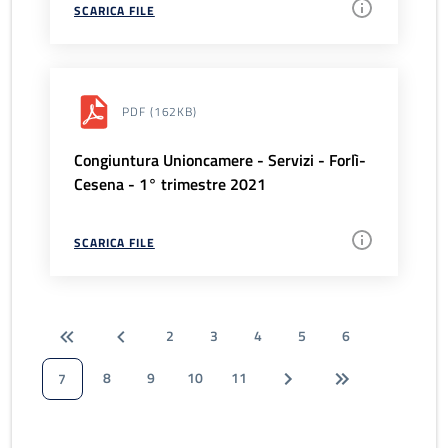
SCARICA FILE
PDF
(162KB)
Congiuntura Unioncamere - Servizi - Forlì-
Cesena - 1° trimestre 2021
SCARICA FILE
2
3
4
5
6
8
9
10
11
7