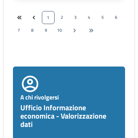
2
3
4
5
6
1
7
8
9
10
A chi rivolgersi
Ufficio Informazione
economica - Valorizzazione
dati