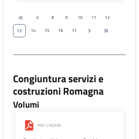
8
9
10
11
12
14
15
16
17
13
Congiuntura servizi e
costruzioni Romagna
Volumi
PDF
(162KB)