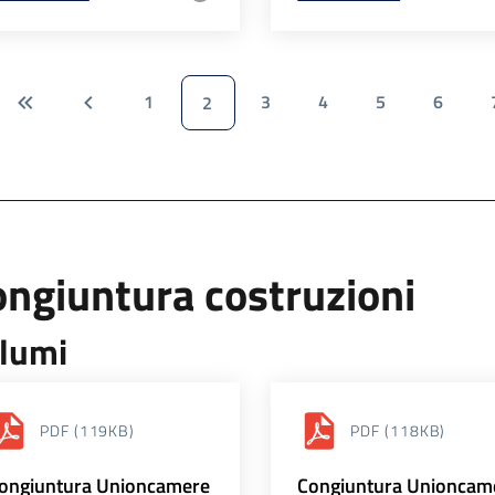
1
3
4
5
6
2
ngiuntura costruzioni
lumi
PDF
(119KB)
PDF
(118KB)
ongiuntura Unioncamere
Congiuntura Unioncam