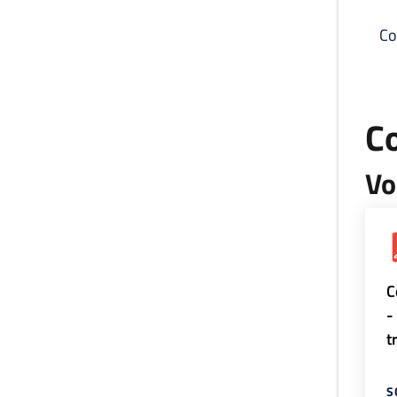
Co
C
Vo
C
-
t
S