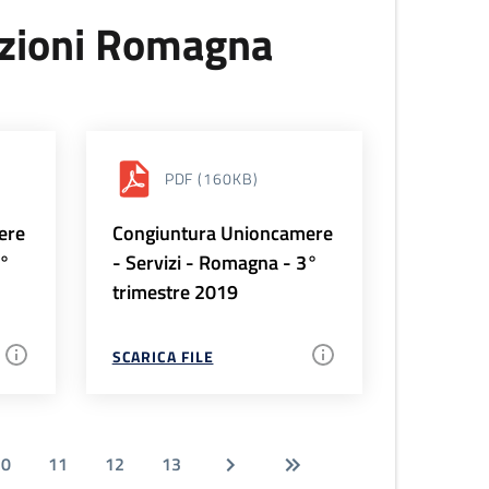
uzioni Romagna
PDF
(160KB)
ere
Congiuntura Unioncamere
4°
- Servizi - Romagna - 3°
trimestre 2019
SCARICA FILE
10
11
12
13