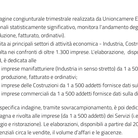
dagine congiunturale trimestrale realizzata da Unioncamere
onali statisticamente significativo, monitora l'andamento degl
uzione, fatturato, ordinativi).
ita ai principali settori di attività economica - Industria, Cos
lta nei confronti di oltre 1.300 imprese. L'elaborazione, disp
, è dedicata alle
imprese manifatturiere (Industria in senso stretto) da 1 a 50
produzione, fatturato e ordinativi;
imprese delle Costruzioni da 1 a 500 addetti fornisce dati s
imprese commerciali da 1 a 500 addetti fornisce dati sulla d
specifica indagine, tramite sovracampionamento, è poi dedicata
na e rivolta alle imprese (da 1 a 500 addetti) dei Servizi (i.
gio e ristorazione). Le elaborazioni, disponibili a partire dal 
nziali circa le vendite, il volume d’affari e le giacenze.