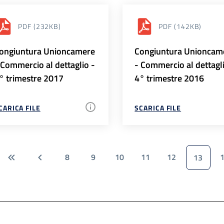
PDF
(232KB)
PDF
(142KB)
ongiuntura Unioncamere
Congiuntura Unioncam
 Commercio al dettaglio -
- Commercio al dettagl
° trimestre 2017
4° trimestre 2016
CARICA FILE
SCARICA FILE
8
9
10
11
12
13