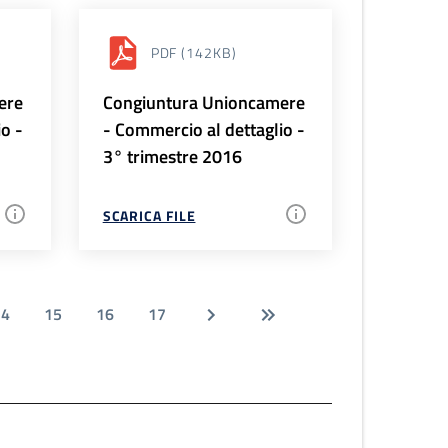
PDF
(142KB)
ere
Congiuntura Unioncamere
io -
- Commercio al dettaglio -
3° trimestre 2016
SCARICA FILE
14
15
16
17