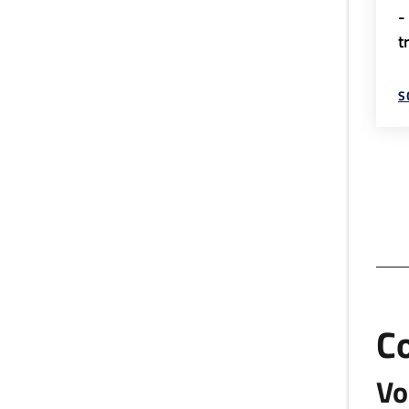
-
t
S
C
Vo