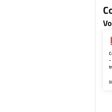
Co
Vo
C
-
t
S