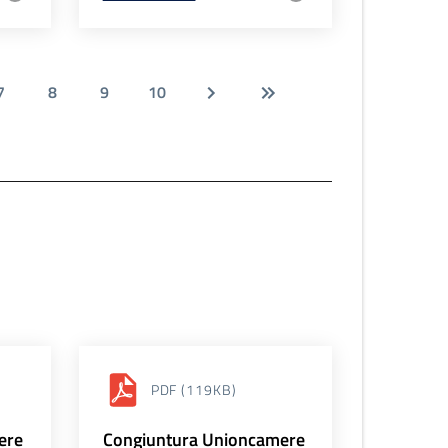
7
8
9
10
PDF
(119KB)
ere
Congiuntura Unioncamere