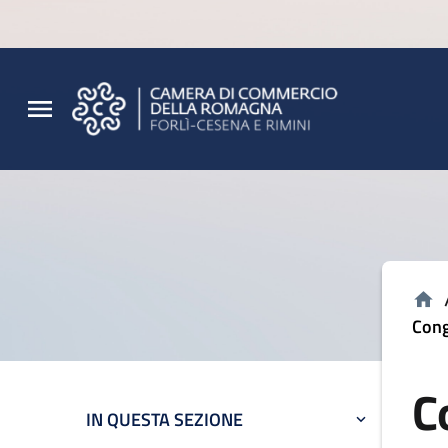
Vai al contenuto principale
Vai al footer
Cong
C
IN QUESTA SEZIONE