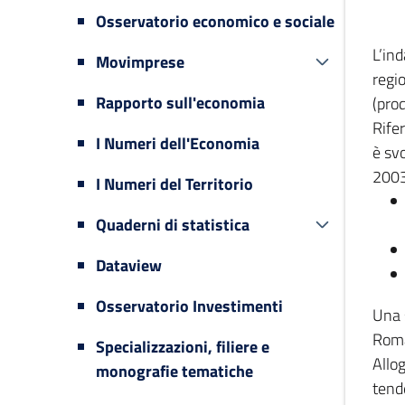
Osservatorio economico e sociale
L’in
Movimprese
regi
Rapporto sull'economia
(prod
Rifer
I Numeri dell'Economia
è svo
2003
I Numeri del Territorio
Quaderni di statistica
Dataview
Osservatorio Investimenti
Una 
Romag
Specializzazioni, filiere e
Allog
monografie tematiche
tende