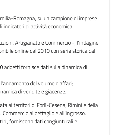
 Emilia-Romagna, su un campione di imprese
i indicatori di attività economica
truzioni, Artigianato e Commercio -, l’indagine
onibile online dal 2010 con serie storica dal
0 addetti fornisce dati sulla dinamica di
ull'andamento del volume d'affari;
inamica di vendite e giacenze.
 ai territori di Forlì-Cesena, Rimini e della
e. Commercio al dettaglio e all’ingrosso,
2011, forniscono dati congiunturali e