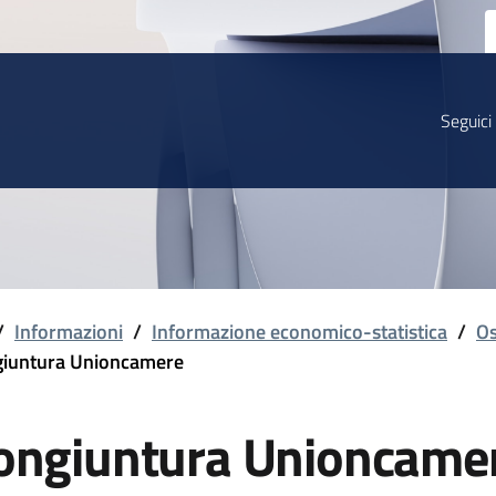
Seguici
/
Informazioni
/
Informazione economico-statistica
/
Os
iuntura Unioncamere
ongiuntura Unioncame