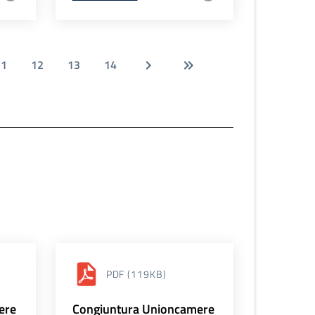
11
12
13
14
PDF
(119KB)
ere
Congiuntura Unioncamere