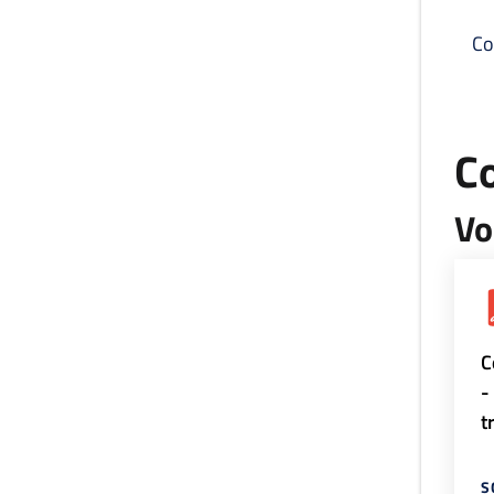
Co
C
Vo
C
-
t
S