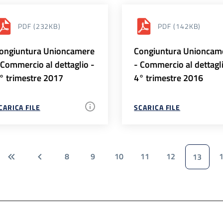
PDF
(232KB)
PDF
(142KB)
ongiuntura Unioncamere
Congiuntura Unioncam
 Commercio al dettaglio -
- Commercio al dettagl
° trimestre 2017
4° trimestre 2016
CARICA FILE
SCARICA FILE
8
9
10
11
12
13