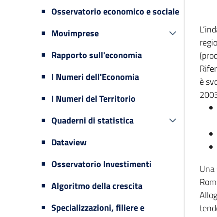
Osservatorio economico e sociale
L’in
Movimprese
regi
Rapporto sull'economia
(prod
Rifer
I Numeri dell'Economia
è svo
2003
I Numeri del Territorio
Quaderni di statistica
Dataview
Osservatorio Investimenti
Una 
Romag
Algoritmo della crescita
Allog
Specializzazioni, filiere e
tende