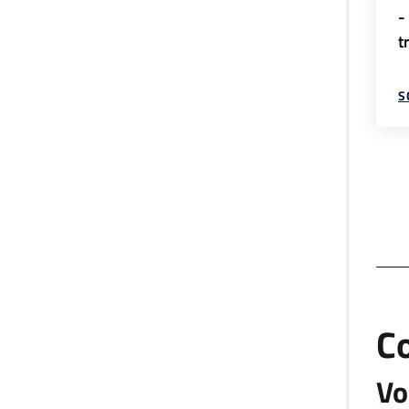
-
t
S
C
Vo