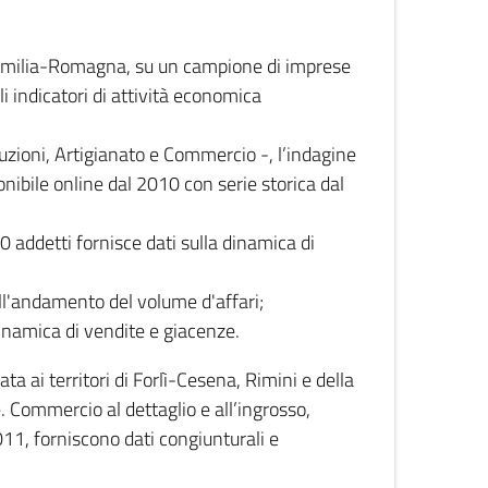
 Emilia-Romagna, su un campione di imprese
i indicatori di attività economica
truzioni, Artigianato e Commercio -, l’indagine
onibile online dal 2010 con serie storica dal
0 addetti fornisce dati sulla dinamica di
ull'andamento del volume d'affari;
inamica di vendite e giacenze.
 ai territori di Forlì-Cesena, Rimini e della
e. Commercio al dettaglio e all’ingrosso,
2011, forniscono dati congiunturali e