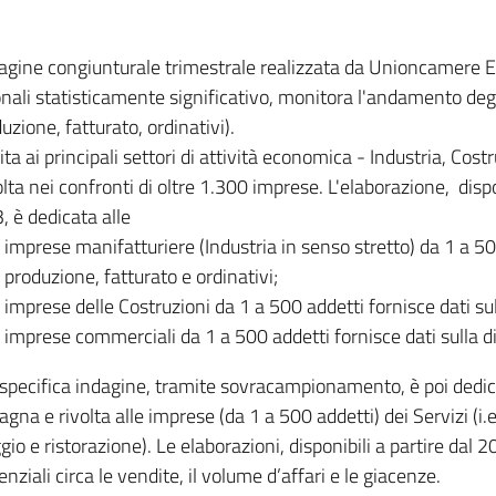
dagine congiunturale trimestrale realizzata da Unioncamere
onali statisticamente significativo, monitora l'andamento degl
uzione, fatturato, ordinativi).
ita ai principali settori di attività economica - Industria, Cos
lta nei confronti di oltre 1.300 imprese. L'elaborazione, disp
, è dedicata alle
imprese manifatturiere (Industria in senso stretto) da 1 a 50
produzione, fatturato e ordinativi;
imprese delle Costruzioni da 1 a 500 addetti fornisce dati s
imprese commerciali da 1 a 500 addetti fornisce dati sulla d
specifica indagine, tramite sovracampionamento, è poi dedicata
na e rivolta alle imprese (da 1 a 500 addetti) dei Servizi (i.
gio e ristorazione). Le elaborazioni, disponibili a partire dal 
nziali circa le vendite, il volume d’affari e le giacenze.