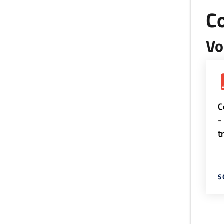
Co
Vo
C
-
t
S