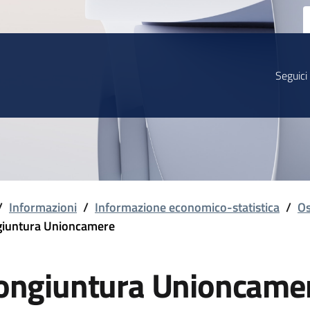
Seguici
/
Informazioni
/
Informazione economico-statistica
/
Os
iuntura Unioncamere
ongiuntura Unioncame