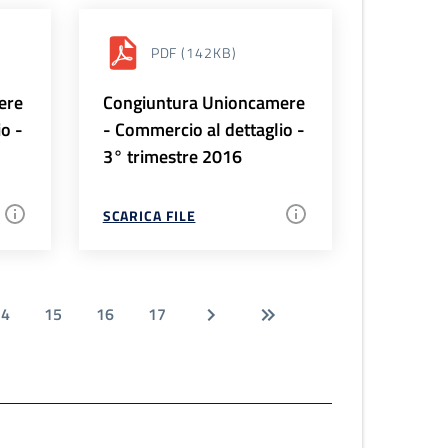
PDF
(142KB)
ere
Congiuntura Unioncamere
io -
- Commercio al dettaglio -
3° trimestre 2016
SCARICA FILE
14
15
16
17