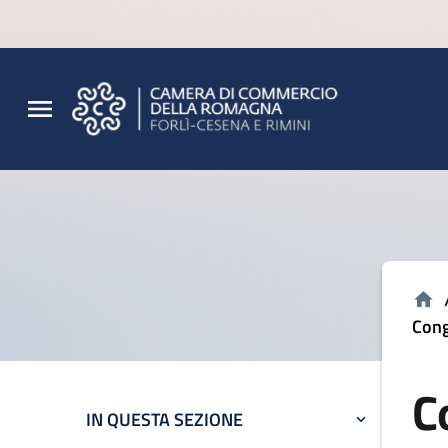
Vai al contenuto principale
Vai al footer
Cong
C
IN QUESTA SEZIONE