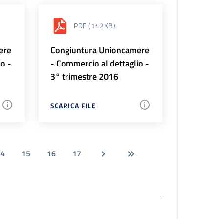
PDF
(142KB)
ere
Congiuntura Unioncamere
io -
- Commercio al dettaglio -
3° trimestre 2016
SCARICA FILE
14
15
16
17