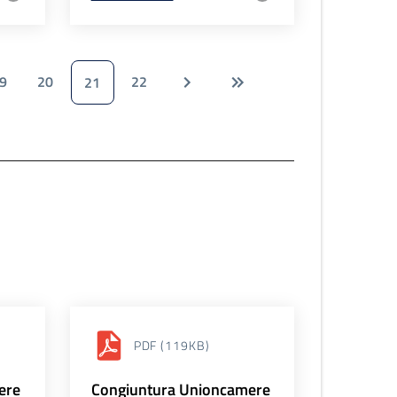
9
20
22
21
PDF
(119KB)
ere
Congiuntura Unioncamere