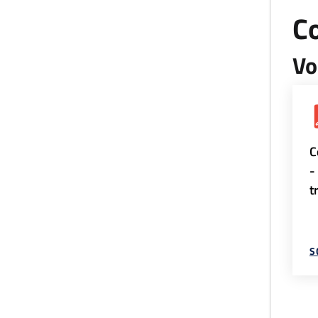
Co
Vo
C
-
t
S