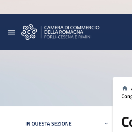
Vai al contenuto principale
Vai al footer
Cong
C
IN QUESTA SEZIONE