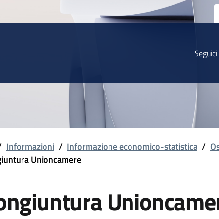
Seguici
/
Informazioni
/
Informazione economico-statistica
/
Os
iuntura Unioncamere
ongiuntura Unioncame