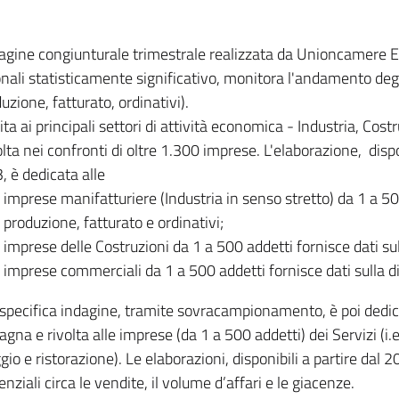
dagine congiunturale trimestrale realizzata da Unioncamere
onali statisticamente significativo, monitora l'andamento degl
uzione, fatturato, ordinativi).
ita ai principali settori di attività economica - Industria, Cos
lta nei confronti di oltre 1.300 imprese. L'elaborazione, disp
, è dedicata alle
imprese manifatturiere (Industria in senso stretto) da 1 a 50
produzione, fatturato e ordinativi;
imprese delle Costruzioni da 1 a 500 addetti fornisce dati s
imprese commerciali da 1 a 500 addetti fornisce dati sulla d
specifica indagine, tramite sovracampionamento, è poi dedicata
na e rivolta alle imprese (da 1 a 500 addetti) dei Servizi (i.
gio e ristorazione). Le elaborazioni, disponibili a partire dal 
nziali circa le vendite, il volume d’affari e le giacenze.