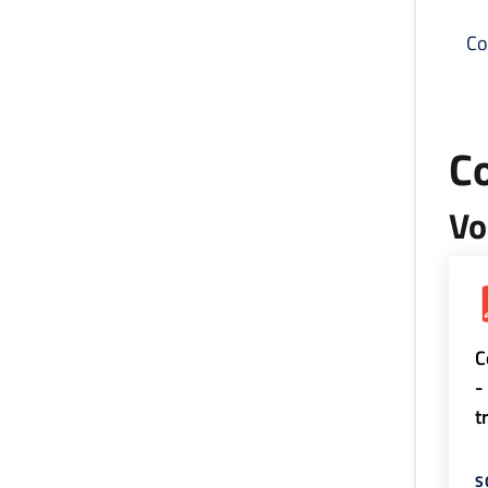
Co
C
Vo
C
-
t
S