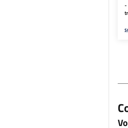
-
t
S
C
Vo