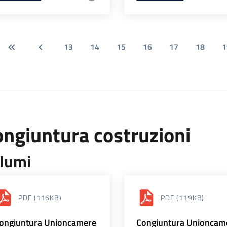
13
14
15
16
17
18
1
ngiuntura costruzioni
lumi
PDF
(116KB)
PDF
(119KB)
ongiuntura Unioncamere
Congiuntura Unioncam