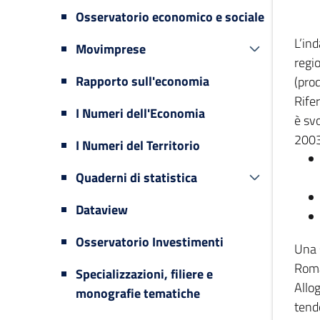
Osservatorio economico e sociale
L’in
Movimprese
regi
Rapporto sull'economia
(prod
Rifer
I Numeri dell'Economia
è svo
2003
I Numeri del Territorio
Quaderni di statistica
Dataview
Osservatorio Investimenti
Una 
Romag
Specializzazioni, filiere e
Allog
monografie tematiche
tende