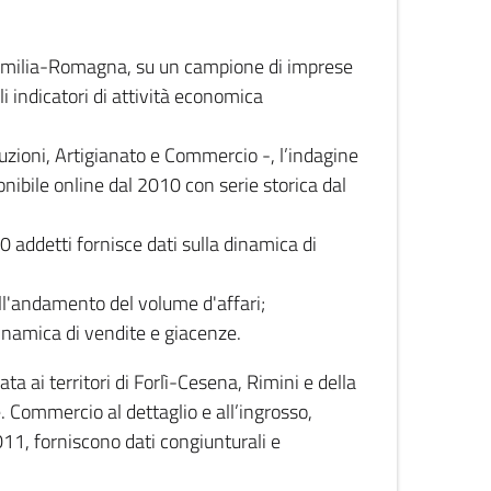
 Emilia-Romagna, su un campione di imprese
i indicatori di attività economica
truzioni, Artigianato e Commercio -, l’indagine
onibile online dal 2010 con serie storica dal
0 addetti fornisce dati sulla dinamica di
ull'andamento del volume d'affari;
inamica di vendite e giacenze.
 ai territori di Forlì-Cesena, Rimini e della
e. Commercio al dettaglio e all’ingrosso,
2011, forniscono dati congiunturali e