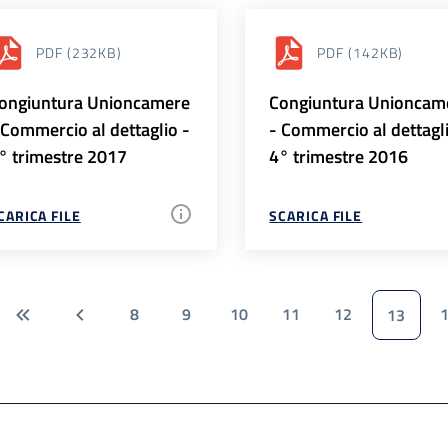
PDF
(232KB)
PDF
(142KB)
ongiuntura Unioncamere
Congiuntura Unioncam
 Commercio al dettaglio -
- Commercio al dettagl
° trimestre 2017
4° trimestre 2016
CARICA FILE
SCARICA FILE
8
9
10
11
12
13