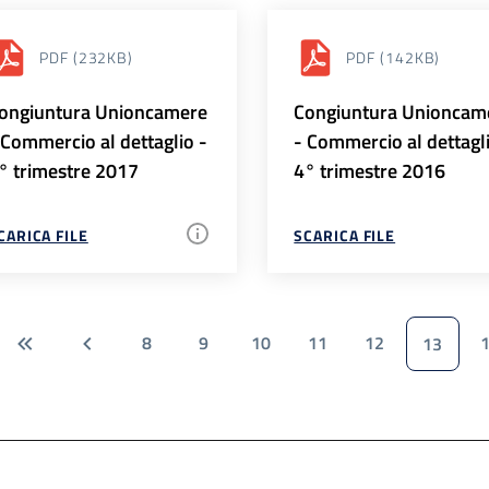
PDF
(232KB)
PDF
(142KB)
ongiuntura Unioncamere
Congiuntura Unioncam
 Commercio al dettaglio -
- Commercio al dettagl
° trimestre 2017
4° trimestre 2016
CARICA FILE
SCARICA FILE
8
9
10
11
12
13