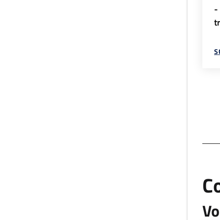
-
t
S
C
Vo