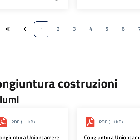
2
3
4
5
6
1
ngiuntura costruzioni
lumi
PDF
(11KB)
PDF
(11KB)
ongiuntura Unioncamere
Congiuntura Unioncam