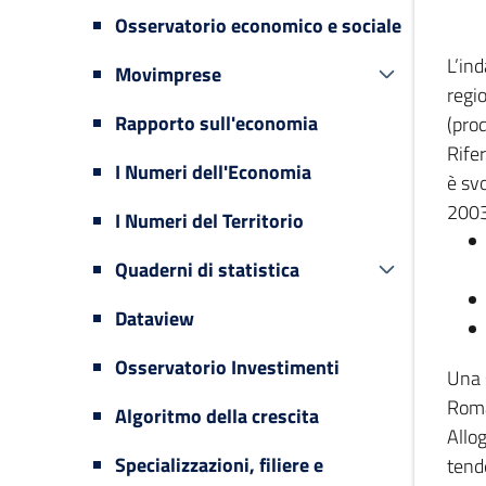
Osservatorio economico e sociale
L’in
Movimprese
regi
Rapporto sull'economia
(prod
Rifer
I Numeri dell'Economia
è svo
2003
I Numeri del Territorio
Quaderni di statistica
Dataview
Osservatorio Investimenti
Una 
Romag
Algoritmo della crescita
Allog
Specializzazioni, filiere e
tende