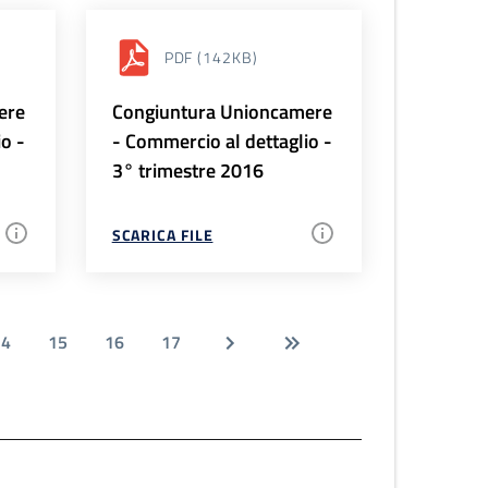
PDF
(142KB)
ere
Congiuntura Unioncamere
io -
- Commercio al dettaglio -
3° trimestre 2016
SCARICA FILE
14
15
16
17