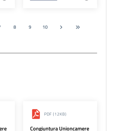
7
8
9
10
PDF
(12KB)
ere
Congiuntura Unioncamere