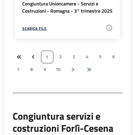
Congiuntura Unioncamere - Servizi e
Costruzioni - Romagna - 3° trimestre 2025
SCARICA FILE
2
3
4
5
6
1
7
8
9
10
Congiuntura servizi e
costruzioni Forlì-Cesena