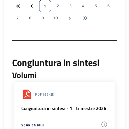
2
3
4
5
6
1
7
8
9
10
Congiuntura in sintesi
Volumi
PDF
(98KB)
Congiuntura in sintesi - 1° trimestre 2026
SCARICA FILE