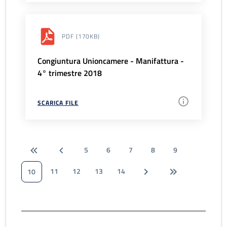
PDF
(170KB)
Congiuntura Unioncamere - Manifattura -
4° trimestre 2018
SCARICA FILE
5
6
7
8
9
11
12
13
14
10