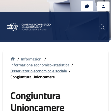
Vai al contenuto principale
Vai al footer
/
Informazioni
/
Informazione economico-statistica
/
Osservatorio economico e sociale
/
Congiuntura Unioncamere
Congiuntura
Unioncamere