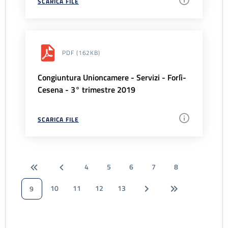
SCARICA FILE
PDF
(162KB)
Congiuntura Unioncamere - Servizi - Forlì-
Cesena - 3° trimestre 2019
SCARICA FILE
4
5
6
7
8
10
11
12
13
9