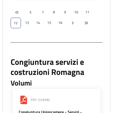
7
8
9
10
11
13
14
15
16
12
Congiuntura servizi e
costruzioni Romagna
Volumi
PDF
(329KB)
Congiuntura Unioncamere - Servizi -