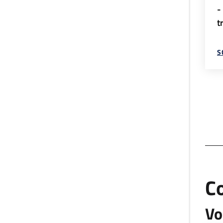
-
t
S
C
Vo