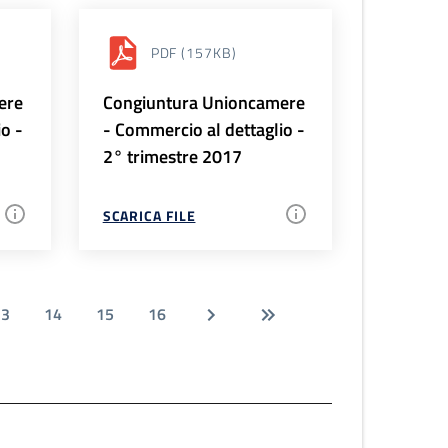
PDF
(157KB)
ere
Congiuntura Unioncamere
io -
- Commercio al dettaglio -
2° trimestre 2017
SCARICA FILE
13
14
15
16