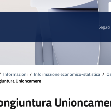
Seguici
/
Informazioni
/
Informazione economico-statistica
/
Os
iuntura Unioncamere
ongiuntura Unioncame