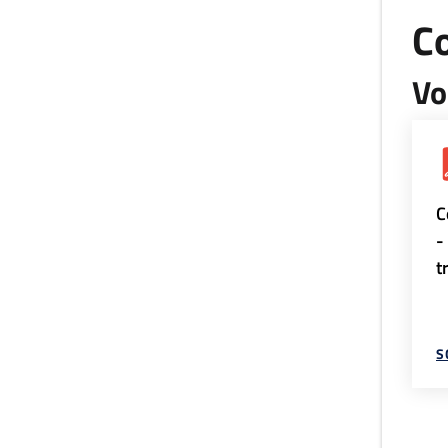
Co
Vo
C
-
t
S