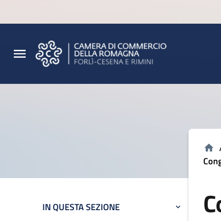
Vai al contenuto principale
Vai al footer
Cong
C
IN QUESTA SEZIONE