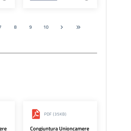
7
8
9
10
PDF
(35KB)
ere
Congiuntura Unioncamere