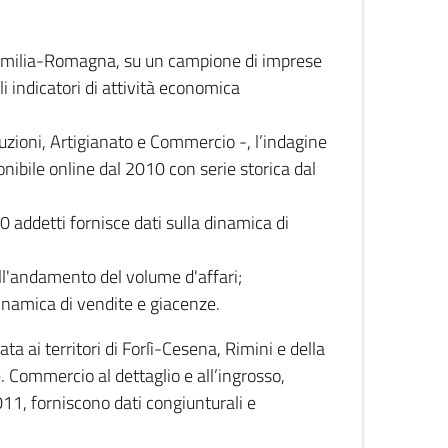
 Emilia-Romagna, su un campione di imprese
i indicatori di attività economica
truzioni, Artigianato e Commercio -, l’indagine
onibile online dal 2010 con serie storica dal
0 addetti fornisce dati sulla dinamica di
ull'andamento del volume d'affari;
inamica di vendite e giacenze.
 ai territori di Forlì-Cesena, Rimini e della
e. Commercio al dettaglio e all’ingrosso,
2011, forniscono dati congiunturali e