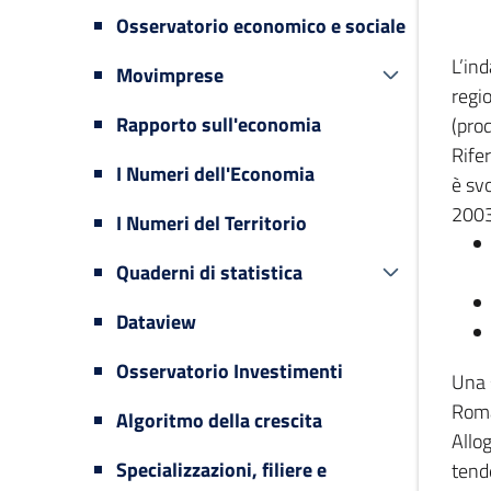
Osservatorio economico e sociale
L’in
Movimprese
regi
Rapporto sull'economia
(prod
Rifer
I Numeri dell'Economia
è svo
2003
I Numeri del Territorio
Quaderni di statistica
Dataview
Osservatorio Investimenti
Una 
Romag
Algoritmo della crescita
Allog
Specializzazioni, filiere e
tende