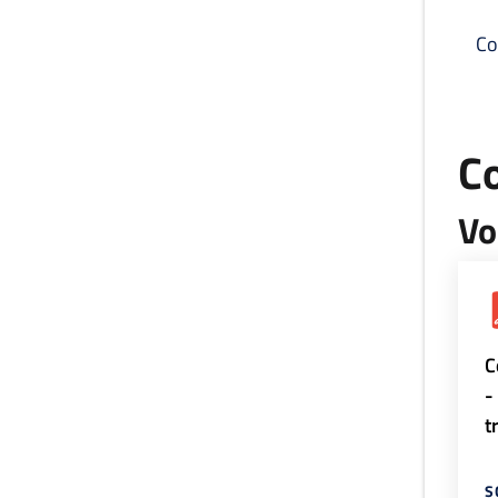
Co
C
Vo
C
-
t
S