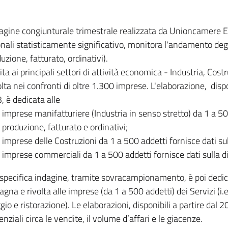
dagine congiunturale trimestrale realizzata da Unioncamere
onali statisticamente significativo, monitora l'andamento degl
uzione, fatturato, ordinativi).
ita ai principali settori di attività economica - Industria, Cos
lta nei confronti di oltre 1.300 imprese. L'elaborazione, disp
, è dedicata alle
imprese manifatturiere (Industria in senso stretto) da 1 a 50
produzione, fatturato e ordinativi;
imprese delle Costruzioni da 1 a 500 addetti fornisce dati s
imprese commerciali da 1 a 500 addetti fornisce dati sulla d
specifica indagine, tramite sovracampionamento, è poi dedicata
na e rivolta alle imprese (da 1 a 500 addetti) dei Servizi (i.
gio e ristorazione). Le elaborazioni, disponibili a partire dal 
nziali circa le vendite, il volume d’affari e le giacenze.