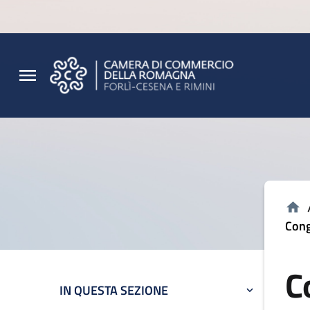
Vai al contenuto principale
Vai al footer
Cong
C
IN QUESTA SEZIONE