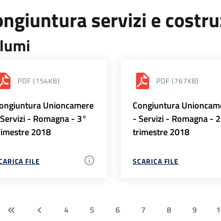
ngiuntura servizi e costr
lumi
PDF
(154KB)
PDF
(767KB)
ongiuntura Unioncamere
Congiuntura Unioncam
 Servizi - Romagna - 3°
- Servizi - Romagna - 
rimestre 2018
trimestre 2018
CARICA FILE
SCARICA FILE
4
5
6
7
8
9
1