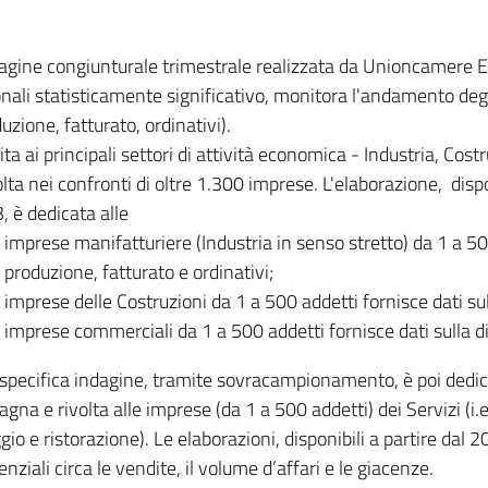
dagine congiunturale trimestrale realizzata da Unioncamere
onali statisticamente significativo, monitora l'andamento degl
uzione, fatturato, ordinativi).
ita ai principali settori di attività economica - Industria, Cos
lta nei confronti di oltre 1.300 imprese. L'elaborazione, disp
, è dedicata alle
imprese manifatturiere (Industria in senso stretto) da 1 a 50
produzione, fatturato e ordinativi;
imprese delle Costruzioni da 1 a 500 addetti fornisce dati s
imprese commerciali da 1 a 500 addetti fornisce dati sulla d
specifica indagine, tramite sovracampionamento, è poi dedicata
na e rivolta alle imprese (da 1 a 500 addetti) dei Servizi (i.
gio e ristorazione). Le elaborazioni, disponibili a partire dal 
nziali circa le vendite, il volume d’affari e le giacenze.