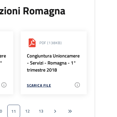
uzioni Romagna
PDF
(138KB)
ere
Congiuntura Unioncamere
2°
- Servizi - Romagna - 1°
trimestre 2018
SCARICA FILE
0
12
13
11