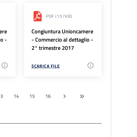
PDF
(157KB)
ere
Congiuntura Unioncamere
io -
- Commercio al dettaglio -
2° trimestre 2017
SCARICA FILE
13
14
15
16