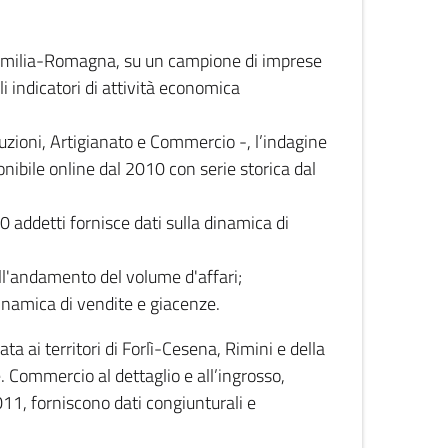
 Emilia-Romagna, su un campione di imprese
i indicatori di attività economica
truzioni, Artigianato e Commercio -, l’indagine
onibile online dal 2010 con serie storica dal
0 addetti fornisce dati sulla dinamica di
ull'andamento del volume d'affari;
inamica di vendite e giacenze.
 ai territori di Forlì-Cesena, Rimini e della
e. Commercio al dettaglio e all’ingrosso,
2011, forniscono dati congiunturali e