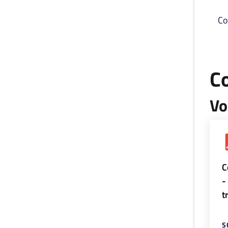
Co
C
Vo
C
-
t
S