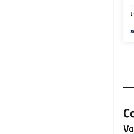
-
t
S
C
Vo