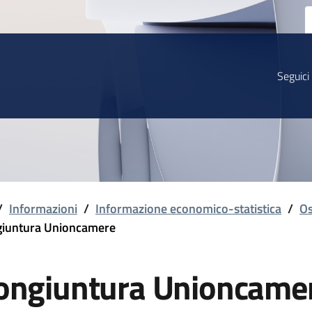
Seguici
/
Informazioni
/
Informazione economico-statistica
/
Os
iuntura Unioncamere
ongiuntura Unioncame