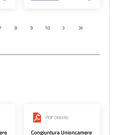
7
8
9
10
PDF
(96KB)
ere
Congiuntura Unioncamere