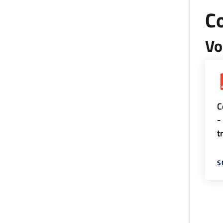
Co
Vo
C
-
t
S