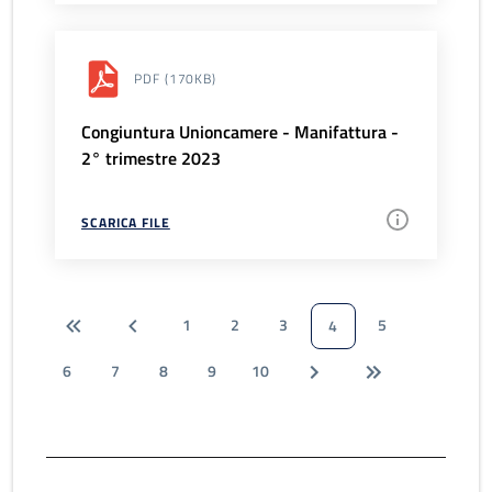
PDF
(170KB)
Congiuntura Unioncamere - Manifattura -
2° trimestre 2023
SCARICA FILE
1
2
3
5
4
6
7
8
9
10