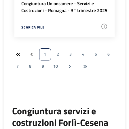
Congiuntura Unioncamere - Servizi e
Costruzioni - Romagna - 3° trimestre 2025
SCARICA FILE
2
3
4
5
6
1
7
8
9
10
Congiuntura servizi e
costruzioni Forlì-Cesena