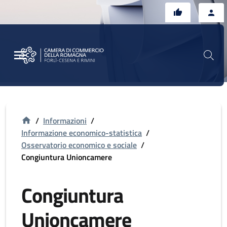
Vai al contenuto principale
Vai al footer
/
Informazioni
/
Informazione economico-statistica
/
Osservatorio economico e sociale
/
Congiuntura Unioncamere
Congiuntura
Unioncamere