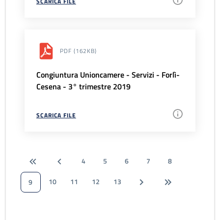
SCARICA FILE
PDF
(162KB)
Congiuntura Unioncamere - Servizi - Forlì-
Cesena - 3° trimestre 2019
SCARICA FILE
4
5
6
7
8
10
11
12
13
9