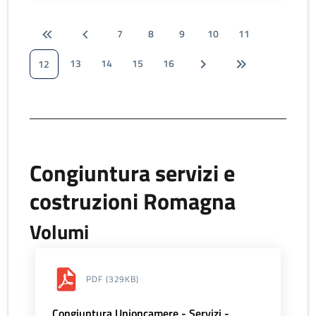
7
8
9
10
11
13
14
15
16
12
Congiuntura servizi e
costruzioni Romagna
Volumi
PDF
(329KB)
Congiuntura Unioncamere - Servizi -