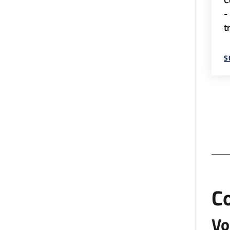
-
t
S
C
Vo