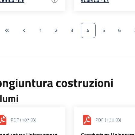
CARICA FILE
SCARICA FILE
1
2
3
5
6
4
ngiuntura costruzioni
lumi
PDF
(107KB)
PDF
(130KB)
ongiuntura Unioncamere
Congiuntura Unioncam