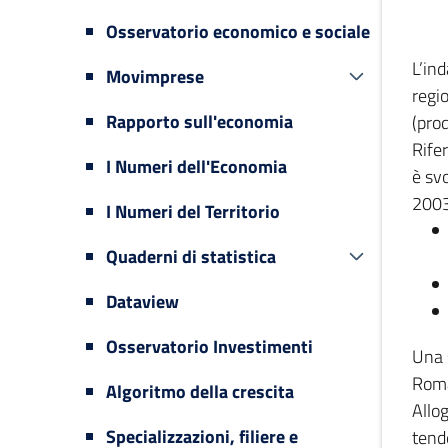
Osservatorio economico e sociale
L’in
Movimprese
regi
Rapporto sull'economia
(prod
Rifer
I Numeri dell'Economia
è svo
2003
I Numeri del Territorio
Quaderni di statistica
Dataview
Osservatorio Investimenti
Una 
Romag
Algoritmo della crescita
Allog
Specializzazioni, filiere e
tende