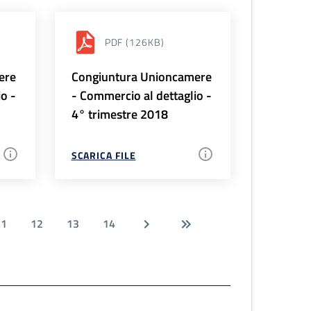
PDF
(126KB)
ere
Congiuntura Unioncamere
io -
- Commercio al dettaglio -
4° trimestre 2018
SCARICA FILE
11
12
13
14