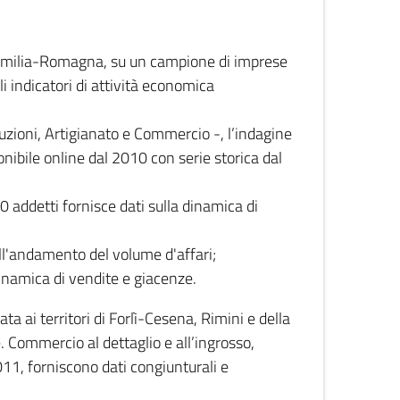
 Emilia-Romagna, su un campione di imprese
i indicatori di attività economica
truzioni, Artigianato e Commercio -, l’indagine
onibile online dal 2010 con serie storica dal
0 addetti fornisce dati sulla dinamica di
ull'andamento del volume d'affari;
inamica di vendite e giacenze.
 ai territori di Forlì-Cesena, Rimini e della
e. Commercio al dettaglio e all’ingrosso,
2011, forniscono dati congiunturali e