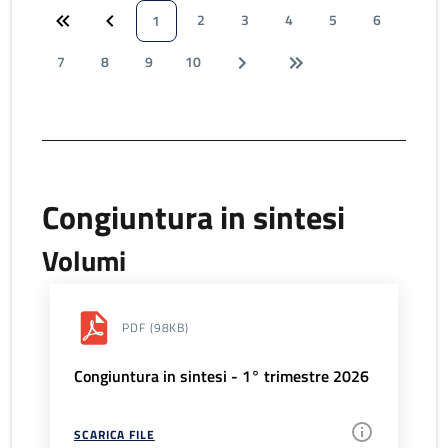
2
3
4
5
6
1
7
8
9
10
Congiuntura in sintesi
Volumi
PDF
(98KB)
Congiuntura in sintesi - 1° trimestre 2026
SCARICA FILE