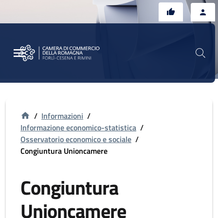
Vai al contenuto principale
Vai al footer
/
Informazioni
/
Informazione economico-statistica
/
Osservatorio economico e sociale
/
Congiuntura Unioncamere
Congiuntura
Unioncamere