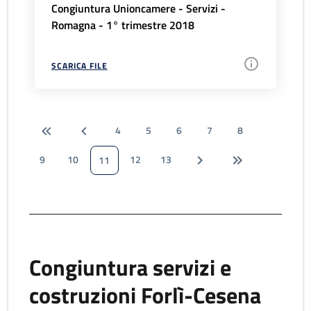
Congiuntura Unioncamere - Servizi -
Romagna - 1° trimestre 2018
SCARICA FILE
4
5
6
7
8
9
10
12
13
11
Congiuntura servizi e
costruzioni Forlì-Cesena