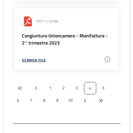
PDF
(170KB)
Congiuntura Unioncamere - Manifattura -
2° trimestre 2023
SCARICA FILE
1
2
3
5
4
6
7
8
9
10