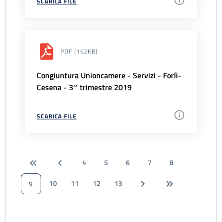
SCARICA FILE
PDF
(162KB)
Congiuntura Unioncamere - Servizi - Forlì-
Cesena - 3° trimestre 2019
SCARICA FILE
4
5
6
7
8
10
11
12
13
9