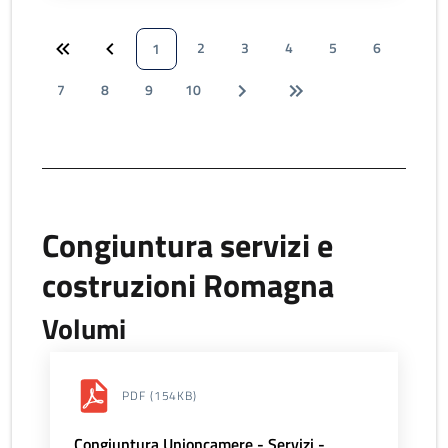
2
3
4
5
6
1
7
8
9
10
Congiuntura servizi e
costruzioni Romagna
Volumi
PDF
(154KB)
Congiuntura Unioncamere - Servizi -