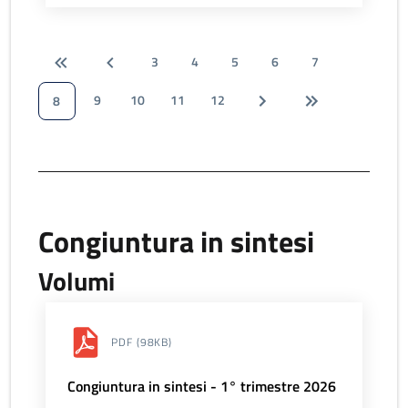
3
4
5
6
7
9
10
11
12
8
Congiuntura in sintesi
Volumi
PDF
(98KB)
Congiuntura in sintesi - 1° trimestre 2026