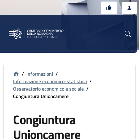
Vai al contenuto principale
Vai al footer
/
Informazioni
/
Informazione economico-statistica
/
Osservatorio economico e sociale
/
Congiuntura Unioncamere
Congiuntura
Unioncamere