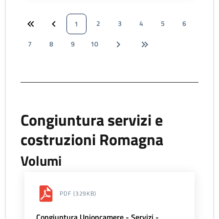
2
3
4
5
6
1
7
8
9
10
Congiuntura servizi e
costruzioni Romagna
Volumi
PDF
(329KB)
Congiuntura Unioncamere - Servizi -