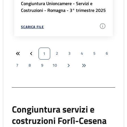
Congiuntura Unioncamere - Servizi e
Costruzioni - Romagna - 3° trimestre 2025
SCARICA FILE
2
3
4
5
6
1
7
8
9
10
Congiuntura servizi e
costruzioni Forlì-Cesena