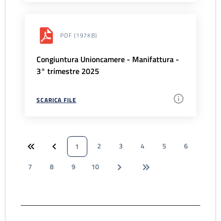
PDF
(197KB)
Congiuntura Unioncamere - Manifattura -
3° trimestre 2025
SCARICA FILE
2
3
4
5
6
1
7
8
9
10