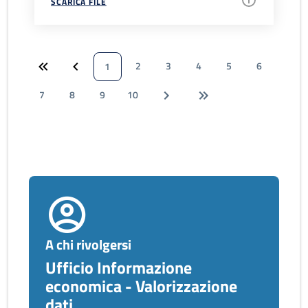
SCARICA FILE
2
3
4
5
6
1
7
8
9
10
A chi rivolgersi
Ufficio Informazione
economica - Valorizzazione
dati