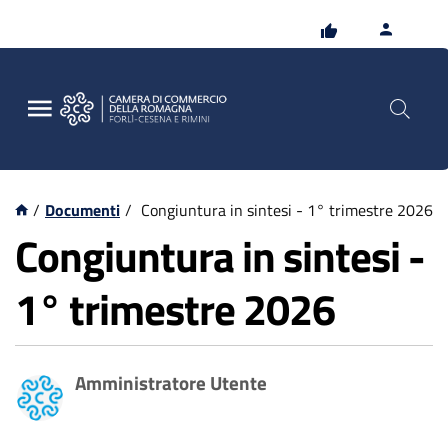
Vai
Vai
al
al
contenuto
footer
principale
/
Documenti
/
Congiuntura in sintesi - 1° trimestre 2026
Congiuntura in sintesi -
1° trimestre 2026
Amministratore Utente