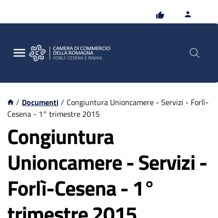
Vai
Vai
al
al
contenuto
footer
principale
/
Documenti
/
Congiuntura Unioncamere - Servizi - Forlì-
Cesena - 1° trimestre 2015
Congiuntura
Unioncamere - Servizi -
Forlì-Cesena - 1°
trimestre 2015