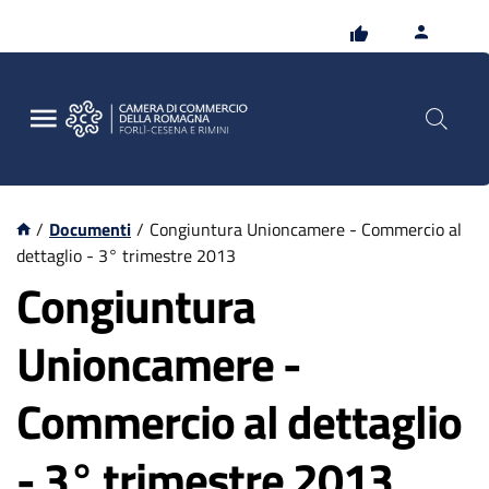
Vai
Vai
al
al
contenuto
footer
principale
/
Documenti
/
Congiuntura Unioncamere - Commercio al
dettaglio - 3° trimestre 2013
Congiuntura
Unioncamere -
Commercio al dettaglio
- 3° trimestre 2013